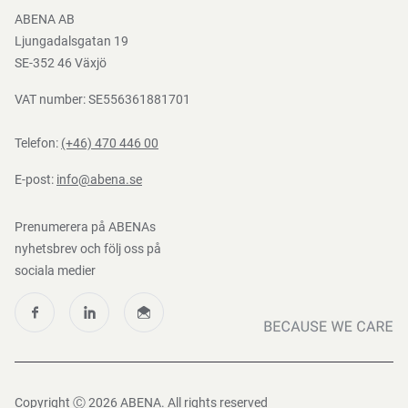
Bli e-handelskund
ABENA AB
Mediacenter
Ljungadalsgatan 19
Nedladdningar
SE-352 46 Växjö
VAT number: SE556361881701
Telefon:
(+46) 470 446 00
E-post:
info@abena.se
Prenumerera på ABENAs
nyhetsbrev och följ oss på
sociala medier
Copyright Ⓒ 2026 ABENA. All rights reserved