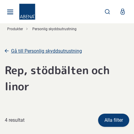
Huvudsaklig
Nav
Sidfot
Produkter
Personlig skyddsutrustning
Gå till Personlig skyddsutrustning
Rep, stödbälten och
linor
4 resultat
Alla filter