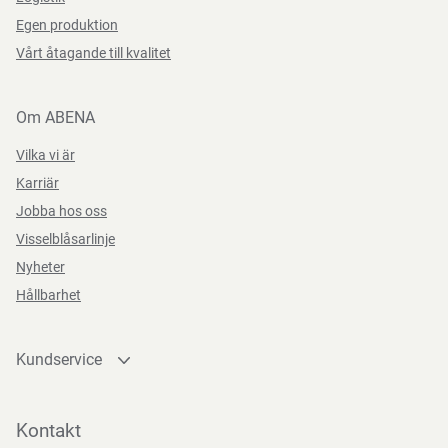
Egen produktion
Vårt åtagande till kvalitet
Om ABENA
Vilka vi är
Karriär
Jobba hos oss
Visselblåsarlinje
Nyheter
Hållbarhet
Kundservice
Kontakta oss
Bli kund
Kontakt