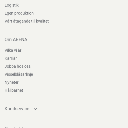
Logistik
Egen produktion
Vårt åtagande till kvalitet
Om ABENA
Vilka vi är
Karriär
Jobba hos oss
Visselblåsarlinje
Nyheter
Hållbarhet
Kundservice
Kontakta oss
Bli kund