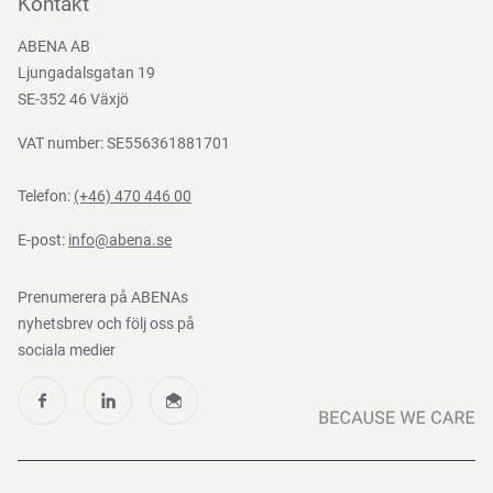
Kontakt
Bli e-handelskund
ABENA AB
Mediacenter
Ljungadalsgatan 19
Nedladdningar
SE-352 46 Växjö
VAT number: SE556361881701
Telefon:
(+46) 470 446 00
E-post:
info@abena.se
Prenumerera på ABENAs
nyhetsbrev och följ oss på
sociala medier