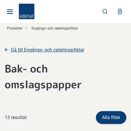
Huvudsaklig
Nav
Sidfot
Produkter
Engångs- och cateringartiklar
Gå till Engångs- och cateringartiklar
Bak- och
omslagspapper
13 resultat
Alla filter