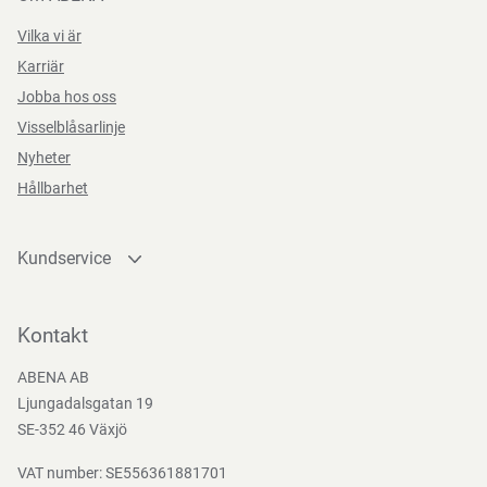
Vilka vi är
Karriär
Jobba hos oss
Visselblåsarlinje
Nyheter
Hållbarhet
Kundservice
Kontakta oss
Bli kund
Kontakt
Bli e-handelskund
ABENA AB
Mediacenter
Ljungadalsgatan 19
Nedladdningar
SE-352 46 Växjö
VAT number: SE556361881701