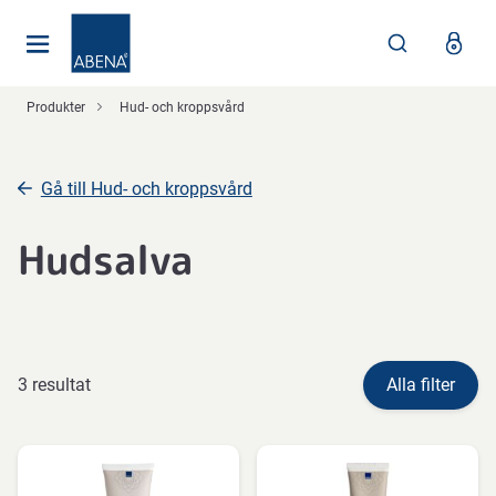
Huvudsaklig
Nav
Sidfot
Produkter
Hud- och kroppsvård
Gå till Hud- och kroppsvård
Hudsalva
3 resultat
Alla filter