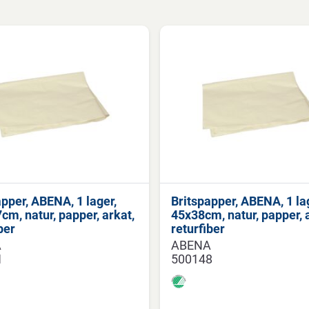
apper, ABENA, 1 lager,
Britspapper, ABENA, 1 la
cm, natur, papper, arkat,
45x38cm, natur, papper, 
ber
returfiber
A
ABENA
1
500148