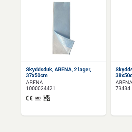
Skyddsduk, ABENA, 2 lager,
Skydds
37x50cm
38x50
ABENA
ABEN
1000024421
73434