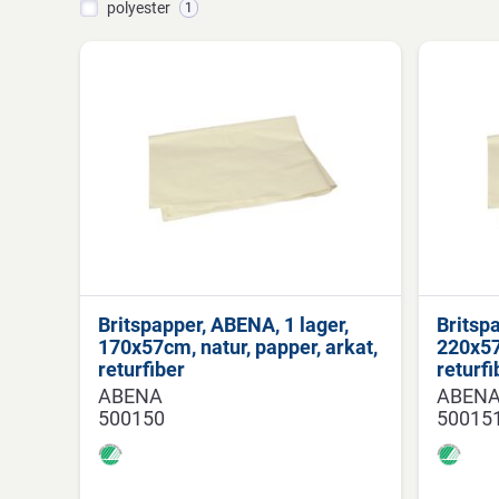
polyester
1
Britspapper, ABENA, 1 lager,
Britsp
170x57cm, natur, papper, arkat,
220x57
returfiber
returfi
ABENA
ABEN
500150
50015