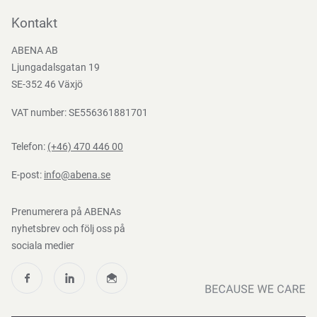
Bli kund
Kontakt
Bli e-handelskund
ABENA AB
Mediacenter
Ljungadalsgatan 19
Nedladdningar
SE-352 46 Växjö
VAT number: SE556361881701
Telefon:
(+46) 470 446 00
E-post:
info@abena.se
Prenumerera på ABENAs
nyhetsbrev och följ oss på
sociala medier