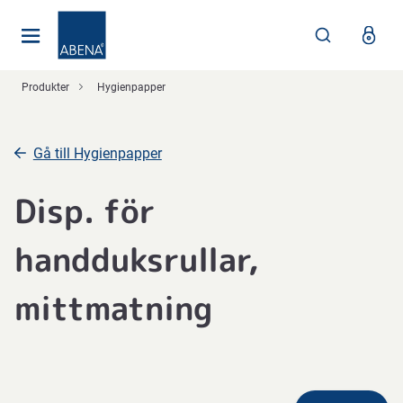
Huvudsaklig
Nav
Sidfot
Produkter
Hygienpapper
Gå till Hygienpapper
Disp. för
handduksrullar,
mittmatning