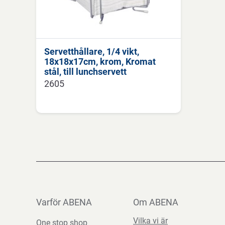
Servetthållare, 1/4 vikt,
18x18x17cm, krom, Kromat
stål, till lunchservett
2605
Varför ABENA
Om ABENA
Vilka vi är
One stop shop