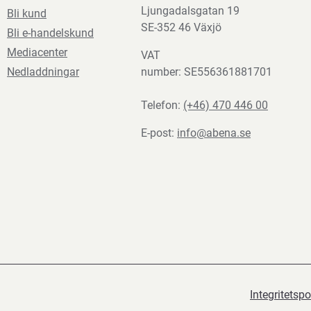
Ljungadalsgatan 19
Bli kund
SE-352 46 Växjö
Bli e-handelskund
Mediacenter
VAT
Nedladdningar
number: SE556361881701
Telefon:
(+46) 470 446 00
E-post:
info@abena.se
Integritetspo