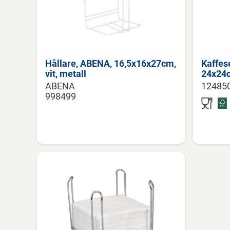
Hållare, ABENA, 16,5x16x27cm,
Kaffese
vit, metall
24x24cm
ABENA
12485
998499