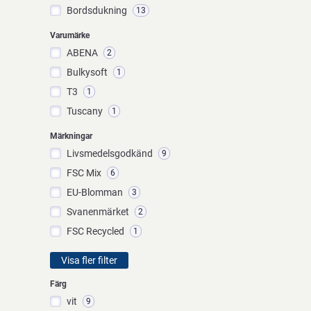
Bordsdukning
13
Varumärke
ABENA
2
Bulkysoft
1
T3
1
Tuscany
1
Märkningar
Livsmedelsgodkänd
9
FSC Mix
6
EU-Blomman
3
Svanenmärket
2
FSC Recycled
1
Visa fler filter
Färg
vit
9