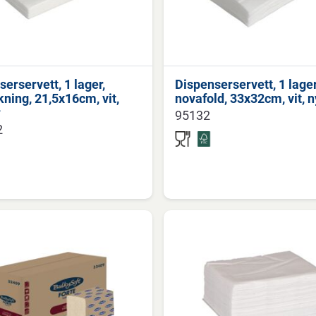
erservett, 1 lager,
Dispenserservett, 1 lager
kning, 21,5x16cm, vit,
novafold, 33x32cm, vit, n
r
95132
2