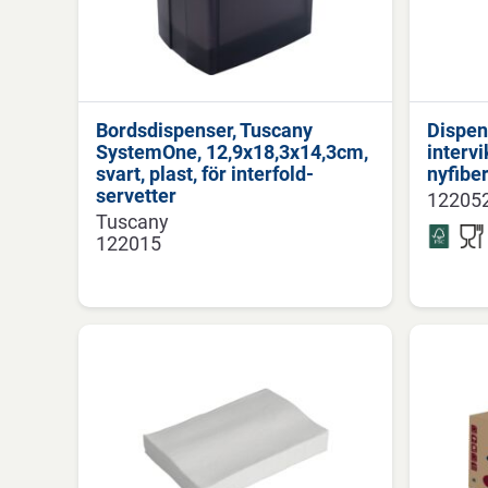
Bordsdispenser, Tuscany
Dispens
SystemOne, 12,9x18,3x14,3cm,
intervi
svart, plast, för interfold-
nyfibe
servetter
12205
Tuscany
122015