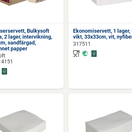
serservett, Bulkysoft
Ekonomiservett, 1 lager,
 2 lager, intervikning,
vikt, 33x33cm, vit, nyfibe
m, sandfärgad,
317511
nnet papper
oft
14151