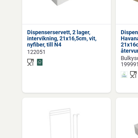
Dispenserservett, 2 lager,
Dispen
intervikning, 21x16,5cm, vit,
Havana,
nyfiber, till N4
21x16c
återvu
122051
Bulkys
19999