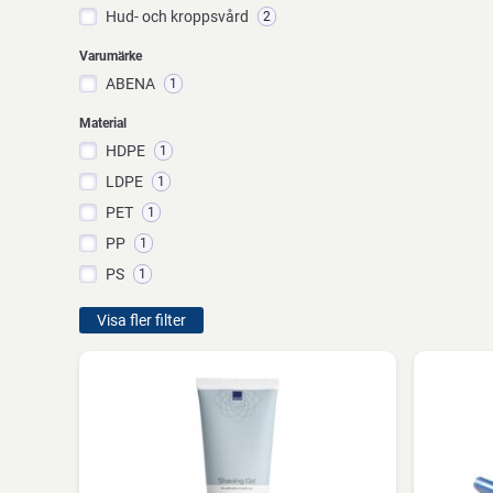
Hud- och kroppsvård
2
Varumärke
ABENA
1
Material
HDPE
1
LDPE
1
PET
1
PP
1
PS
1
Visa fler filter