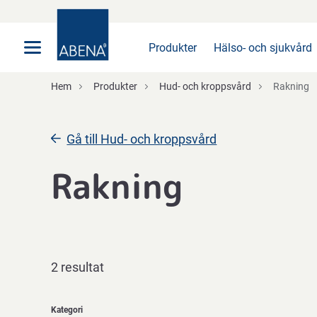
Huvudsaklig
Nav
Sidfot
Produkter
Hälso- och sjukvård
Hem
Produkter
Hud- och kroppsvård
Rakning
Gå till Hud- och kroppsvård
Rakning
2 resultat
Kategori