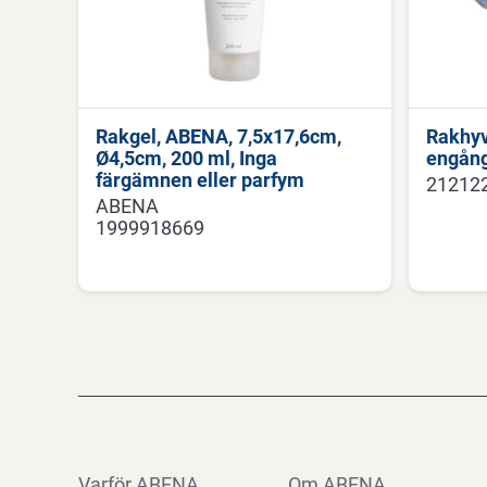
Rakgel, ABENA, 7,5x17,6cm,
Rakhyv
Ø4,5cm, 200 ml, Inga
engån
färgämnen eller parfym
21212
ABENA
1999918669
Varför ABENA
Om ABENA