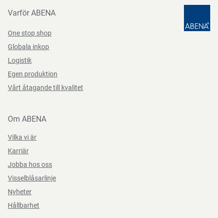
vardagen. Vid kvarstående symtom är det viktigt att
Varför ABENA
söka medicinsk rådgivning för vägledning.
One stop shop
Globala inkop
Logistik
Egen produktion
Vårt åtagande till kvalitet
Om ABENA
Vilka vi är
Karriär
Jobba hos oss
Visselblåsarlinje
Nyheter
Hållbarhet