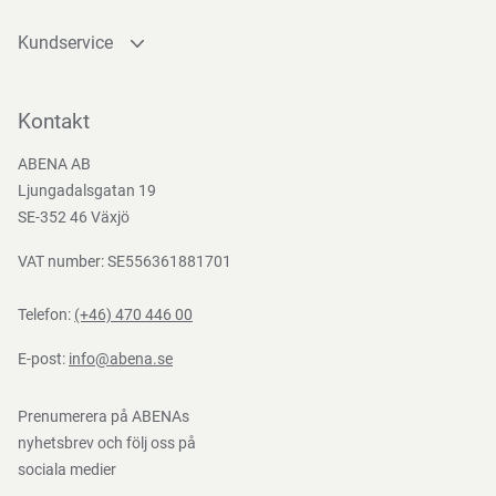
Kundservice
Kontakta oss
Bli kund
Kontakt
Bli e-handelskund
ABENA AB
Mediacenter
Ljungadalsgatan 19
Nedladdningar
SE-352 46 Växjö
VAT number: SE556361881701
Telefon:
(+46) 470 446 00
E-post:
info@abena.se
Prenumerera på ABENAs
nyhetsbrev och följ oss på
sociala medier