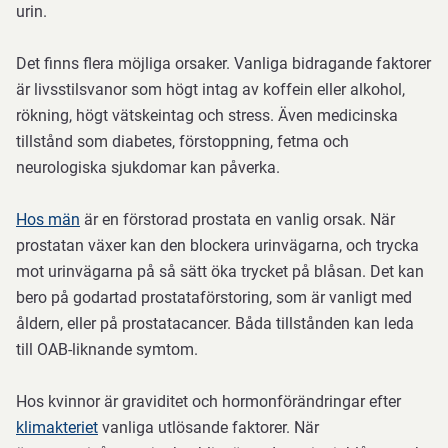
urin.
Vid
Det finns flera möjliga orsaker. Vanliga bidragande faktorer
behov
är livsstilsvanor som högt intag av koffein eller alkohol,
gå
rökning, högt vätskeintag och stress. Även medicinska
ner
tillstånd som diabetes, förstoppning, fetma och
i
neurologiska sjukdomar kan påverka.
vikt
Hos män
är en förstorad prostata en vanlig orsak. När
sluta
prostatan växer kan den blockera urinvägarna, och trycka
röka
mot urinvägarna på så sätt öka trycket på blåsan. Det kan
bero på godartad prostataförstoring, som är vanligt med
Om
åldern, eller på prostatacancer. Båda tillstånden kan leda
dessa
till OAB-liknande symtom.
åtgärder
inte
Hos kvinnor är graviditet och hormonförändringar efter
räcker
klimakteriet
vanliga utlösande faktorer. När
kan