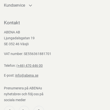
välja
Kundservice
rätt
Kontakta oss
storlek
Bli kund
Kontakt
och
Bli e-handelskund
absorptionsnivå,
ABENA AB
Mediacenter
snarare
Ljungadalsgatan 19
Nedladdningar
än
SE-352 46 Växjö
att
VAT number: SE556361881701
enbart
välja
Telefon:
(+46) 470 446 00
det
största
E-post:
info@abena.se
alternativet.
Hudvänliga
Prenumerera på ABENAs
och
nyhetsbrev och följ oss på
sociala medier
andningsbara
produkter