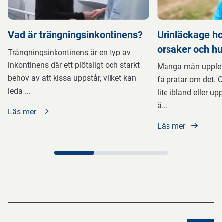
och
hjälp.
Vad är trängningsinkontinens?
Urinläckage ho
Läs
orsaker och hur
mer
Trängningsinkontinens är en typ av
på
inkontinens där ett plötsligt och starkt
Många män upplev
1177.
behov av att kissa uppstår, vilket kan
få pratar om det. 
leda
...
lite ibland eller up
ä
...
Stöd
Läs mer
i
Läs mer
vardagen
och
inkontinensvård
Du
kan
använda
inkontinensprodukter