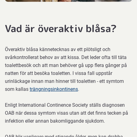
inleds
oftast
med
Vad är överaktiv blåsa?
livsstils-
och
beteendeförändringar.
Överaktiv blåsa kännetecknas av ett plötsligt och
Det
svårkontrollerat behov av att kissa. Det leder ofta till täta
kan
toalettbesök och att man behöver gå upp flera gånger på
handla
natten för att besöka toaletten. I vissa fall uppstår
om
urinläckage innan man hinner till toaletten - ett symtom
att:
som kallas
trängningsinkontinens
.
Enligt International Continence Society ställs diagnosen
träna
OAB när dessa symtom visas utan att det finns tecken på
urinblåsan
infektion eller annan bakomliggande sjukdom.
genom
att
OAB blir vanligare med stigande ålder, men kan drabba