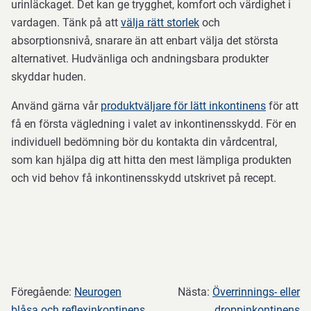
urinläckaget. Det kan ge trygghet, komfort och värdighet i
ser
vardagen. Tänk på att
välja rätt storlek
och
blod
absorptionsnivå, snarare än att enbart välja det största
i
alternativet. Hudvänliga och andningsbara produkter
urinen
skyddar huden.
Använd gärna vår
produktväljare för lätt inkontinens
för att
du
få en första vägledning i valet av inkontinensskydd. För en
upplever
individuell bedömning bör du kontakta din vårdcentral,
smärta
som kan hjälpa dig att hitta den mest lämpliga produkten
vid
och vid behov få inkontinensskydd utskrivet på recept.
urinering
du
får
återkommande
Föregående:
Neurogen
Nästa:
Överrinnings- eller
urinvägsinfektioner
blåsa och reflexinkontinens
droppinkontinens