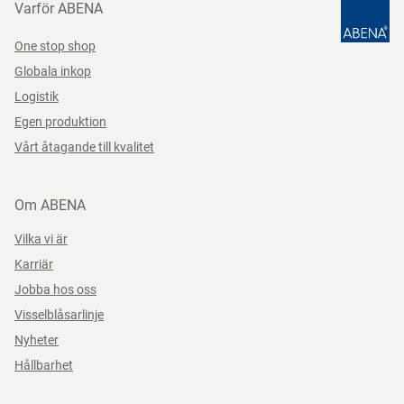
Varför ABENA
om
du
One stop shop
besväras
Globala inkop
av
Logistik
urinläckaget.
Egen produktion
Det
Vårt åtagande till kvalitet
kan
ge
Om ABENA
trygghet,
komfort
Vilka vi är
och
Karriär
värdighet
Jobba hos oss
i
Visselblåsarlinje
vardagen.
Nyheter
Tänk
Hållbarhet
på
att