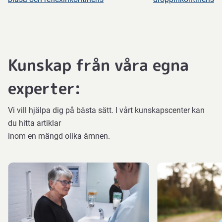
Sådana
symtom
kan
tyda
Kunskap från våra egna
på
andra
experter:
eller
mer
Vi vill hjälpa dig på bästa sätt. I vårt kunskapscenter kan
allvarliga
du hitta artiklar
underliggande
inom en mängd olika ämnen.
tillstånd
som
kräver
utredning.
Få
mer
råd