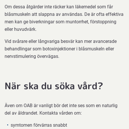
Om dessa åtgärder inte räcker kan läkemedel som får
eller
blåsmuskeln att slappna av användas. De är ofta effektiva
nervstimulering
men kan ge biverkningar som muntorrhet, förstoppning
övervägas.
eller huvudvärk.
När
Vid svårare eller långvariga besvär kan mer avancerade
ska
behandlingar som botoxinjektioner i blåsmuskeln eller
du
nervstimulering övervägas.
söka
vård?
Även
När ska du söka vård?
om
OAB
är
Även om OAB är vanligt bör det inte ses som en naturlig
vanligt
del av åldrandet. Kontakta vården om:
bör
det
symtomen förvärras snabbt
inte