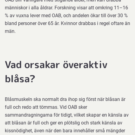
hålla
människor i alla åldrar. Forskning visar att omkring 11–16
dig
% av vuxna lever med OAB, och andelen ökar till över 30 %
från
bland personer över 65 år. Kvinnor drabbas i regel oftare än
att
män.
kissa
ofta
Vad orsakar överaktiv
stärka
bäckenbotten
blåsa?
med
övningar
Blåsmuskeln ska normalt dra ihop sig först när blåsan är
justera
full och redo att tömmas. Vid OAB sker
vätskeintag
sammandragningarna för tidigt, vilket skapar en känsla av
och
att blåsan är full och ger en plötslig och stark känsla av
kost
kissnödighet, även när den bara innehåller små mängder