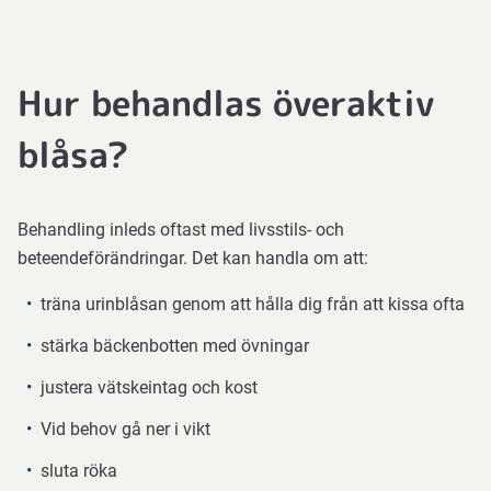
muntorrhet,
förstoppning
eller
Hur behandlas överaktiv
huvudvärk.
blåsa?
Vid
svårare
eller
Behandling inleds oftast med livsstils- och
långvariga
beteendeförändringar. Det kan handla om att:
besvär
kan
träna urinblåsan genom att hålla dig från att kissa ofta
mer
stärka bäckenbotten med övningar
avancerade
behandlingar
justera vätskeintag och kost
som
Vid behov gå ner i vikt
botoxinjektioner
i
sluta röka
blåsmuskeln