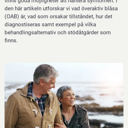
finns goda möjligheter att hantera symtomen. I
den här artikeln utforskar vi vad överaktiv blåsa
(OAB) är, vad som orsakar tillståndet, hur det
diagnostiseras samt exempel på vilka
behandlingsalternativ och stödåtgärder som
finns.
Hur
behandlas
överaktiv
blåsa?
Behandling