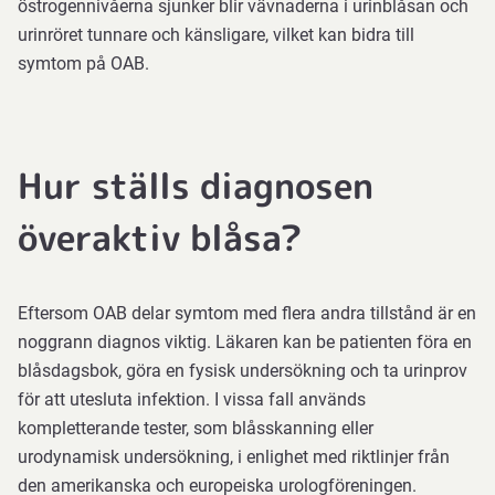
östrogennivåerna sjunker blir vävnaderna i urinblåsan och
läkemedel
urinröret tunnare och känsligare, vilket kan bidra till
som
symtom på OAB.
får
blåsmuskeln
att
slappna
Hur ställs diagnosen
av
överaktiv blåsa?
användas.
De
är
ofta
Eftersom OAB delar symtom med flera andra tillstånd är en
effektiva
noggrann diagnos viktig. Läkaren kan be patienten föra en
men
blåsdagsbok, göra en fysisk undersökning och ta urinprov
kan
för att utesluta infektion. I vissa fall används
ge
kompletterande tester, som blåsskanning eller
biverkningar
urodynamisk undersökning, i enlighet med riktlinjer från
som
den amerikanska och europeiska urologföreningen.