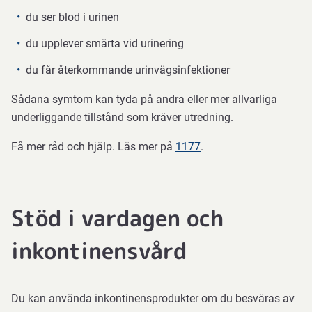
du ser blod i urinen
ses
som
du upplever smärta vid urinering
en
du får återkommande urinvägsinfektioner
naturlig
del
Sådana symtom kan tyda på andra eller mer allvarliga
av
underliggande tillstånd som kräver utredning.
åldrandet.
Kontakta
Få mer råd och hjälp. Läs mer på
1177
.
vården
om:
Stöd i vardagen och
symtomen
inkontinensvård
förvärras
snabbt
Du kan använda inkontinensprodukter om du besväras av
du