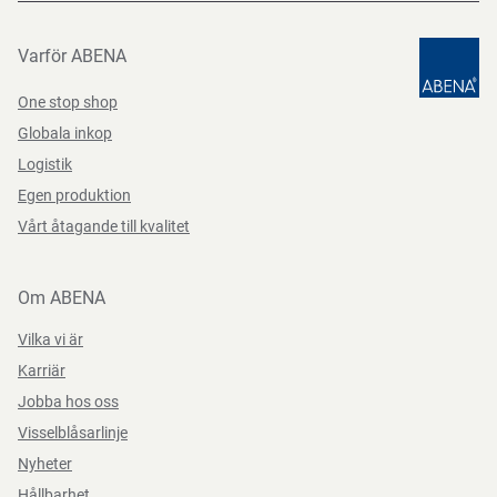
Varför ABENA
One stop shop
Globala inkop
Logistik
Egen produktion
Vårt åtagande till kvalitet
Om ABENA
Vilka vi är
Karriär
Jobba hos oss
Visselblåsarlinje
Nyheter
Hållbarhet