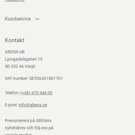
Kundservice
Kontakta oss
Bli kund
Kontakt
Bli e-handelskund
ABENA AB
Mediacenter
Ljungadalsgatan 19
Nedladdningar
SE-352 46 Växjö
VAT number: SE556361881701
Telefon:
(+46) 470 446 00
E-post:
info@abena.se
Prenumerera på ABENAs
nyhetsbrev och följ oss på