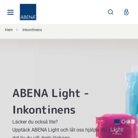
Huvudsaklig
Nav
Sidfot
Hem
Inkontinens
ABENA Light -
Inkontinens
Läcker du också lite?
Upptäck ABENA Light och låt oss hjälpa dig att leva
det liv du vill, trots läckage.