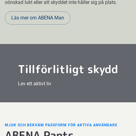
oönskad lukt eller att skyddet inte håller sig på plats.
Läs mer om ABENA Man
There
was an
error
fetching
the
embed
Tillförlitligt skydd
code
from
Lev ett aktivt liv
Vimeo.
MJUK OCH BEKVÄM PASSFORM FÖR AKTIVA ANVÄNDARE
ABENA Pants