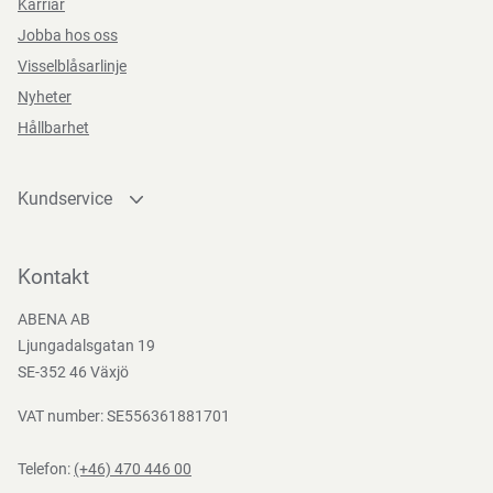
Karriär
Jobba hos oss
Visselblåsarlinje
Nyheter
Hållbarhet
Kundservice
Kontakta oss
Bli kund
Kontakt
Bli e-handelskund
ABENA AB
Mediacenter
Ljungadalsgatan 19
Nedladdningar
SE-352 46 Växjö
VAT number: SE556361881701
Telefon:
(+46) 470 446 00