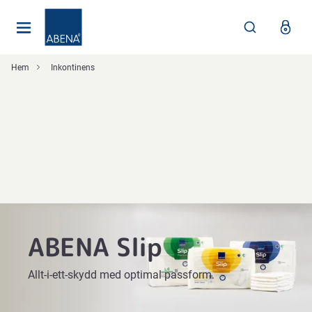
Huvudsaklig
Nav
Sidfot
Hem
Inkontinens
ABENA Slip
Allt-i-ett-skydd med optimal passform.