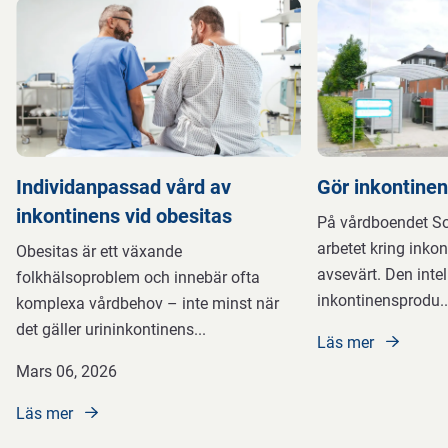
Individanpassad vård av
Gör inkontine
inkontinens vid obesitas
På vårdboendet So
arbetet kring inko
Obesitas är ett växande
avsevärt. Den intel
folkhälsoproblem och innebär ofta
inkontinensprodu
..
komplexa vårdbehov – inte minst när
det gäller urininkontinens
...
Läs mer
Mars 06, 2026
Läs mer