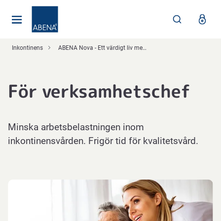
Huvudsaklig
Nav
Sidfot
Inkontinens
ABENA Nova - Ett värdigt liv med inkontinens
För verksamhetschef
Minska arbetsbelastningen inom
inkontinensvården. Frigör tid för kvalitetsvård.