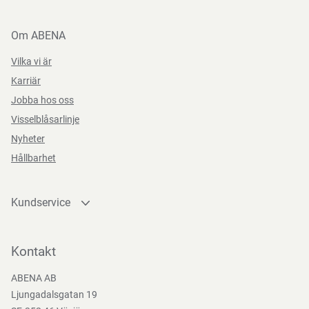
Om ABENA
Vilka vi är
Karriär
Jobba hos oss
Visselblåsarlinje
Nyheter
Hållbarhet
Kundservice
Kontakta oss
Bli kund
Kontakt
Bli e-handelskund
ABENA AB
Mediacenter
Ljungadalsgatan 19
Nedladdningar