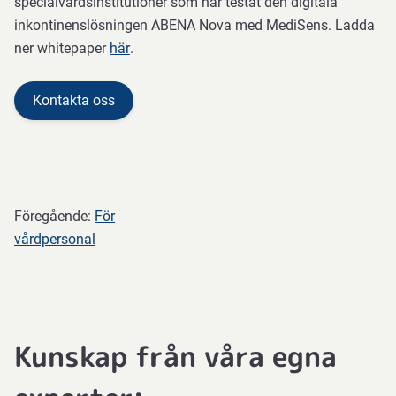
specialvårdsinstitutioner som har testat den digitala
inkontinenslösningen ABENA Nova med MediSens. Ladda
ner whitepaper
här
.
Kontakta oss
Föregående:
För
vårdpersonal
Kunskap från våra egna