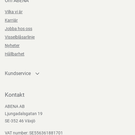
Om ABENA
Vilka vi är
Karriär
Jobba hos oss
Visselblåsarlinje
Nyheter
Hållbarhet
Kundservice
Kontakta oss
Bli kund
Kontakt
Bli e-handelskund
ABENA AB
Mediacenter
Ljungadalsgatan 19
Nedladdningar
SE-352 46 Växjö
VAT number: SE556361881701