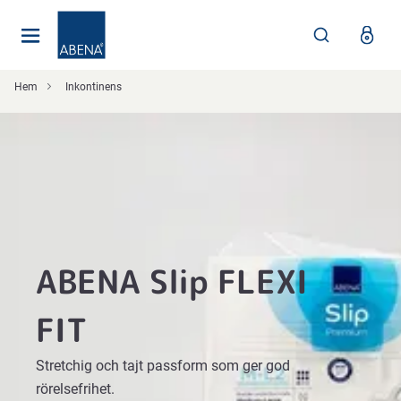
Huvudsaklig
Nav
Sidfot
Hem
Inkontinens
ABENA Slip FLEXI
FIT
Stretchig och tajt passform som ger god
rörelsefrihet.