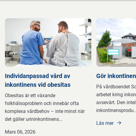
Individanpassad vård av
Gör inkontine
inkontinens vid obesitas
På vårdboendet So
arbetet kring inko
Obesitas är ett växande
avsevärt. Den intel
folkhälsoproblem och innebär ofta
inkontinensprodu
..
komplexa vårdbehov – inte minst när
det gäller urininkontinens
...
Läs mer
Mars 06, 2026