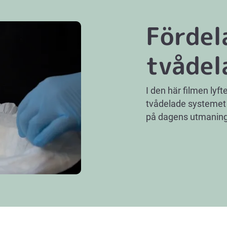
Fördel
tvådel
I den här filmen lyf
tvådelade systemet o
på dagens utmaning