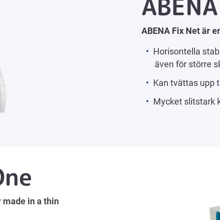
ABENA 
ABENA Fix Net är en
Horisontella stab
även för större 
Kan tvättas upp t
Mycket slitstark k
One
 made in a thin