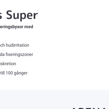
s Super
xeringsbyxor med
h hudirritation
lda fixeringszoner
iskretion
till 100 gånger