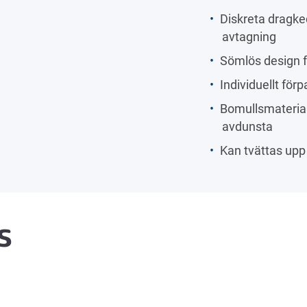
Diskreta dragked
avtagning
Sömlös design f
Individuellt för
Bomullsmaterial
avdunsta
Kan tvättas upp 
s