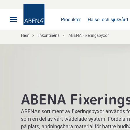
Huvudsaklig
Nav
Sidfot
Produkter
Hälso- och sjukvård
Hem
Inkontinens
ABENA Fixeringsbyxor
ABENA Fixering
ABENAs sortiment av fixeringsbyxor används för
som en del av vårt tvådelade system. Fördelar
på plats, andningsbara material för bättre hudh