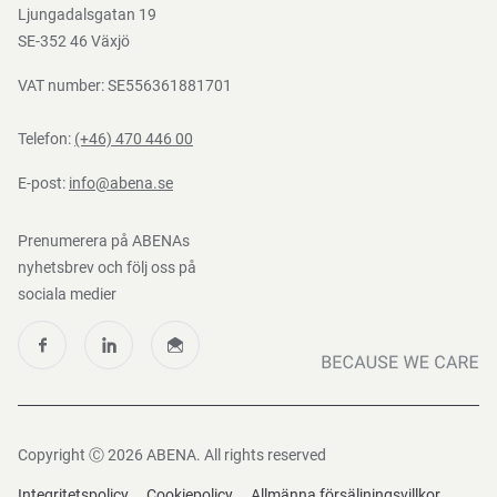
Mediacenter
Ljungadalsgatan 19
Nedladdningar
SE-352 46 Växjö
VAT number: SE556361881701
Telefon:
(+46) 470 446 00
E-post:
info@abena.se
Prenumerera på ABENAs
nyhetsbrev och följ oss på
sociala medier
Copyright Ⓒ 2026 ABENA. All rights reserved
Integritetspolicy
Cookiepolicy
Allmänna försäljningsvillkor