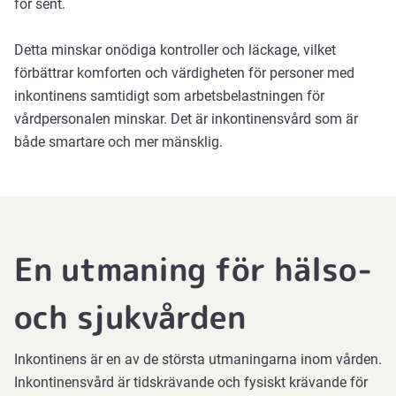
för sent.
Detta minskar onödiga kontroller och läckage, vilket
förbättrar komforten och värdigheten för personer med
inkontinens samtidigt som arbetsbelastningen för
vårdpersonalen minskar. Det är inkontinensvård som är
There
både smartare och mer mänsklig.
was an
error
fetching
the
embed
En utmaning för hälso-
code
from
och sjukvården
Vimeo.
Inkontinens är en av de största utmaningarna inom vården.
Inkontinensvård är tidskrävande och fysiskt krävande för