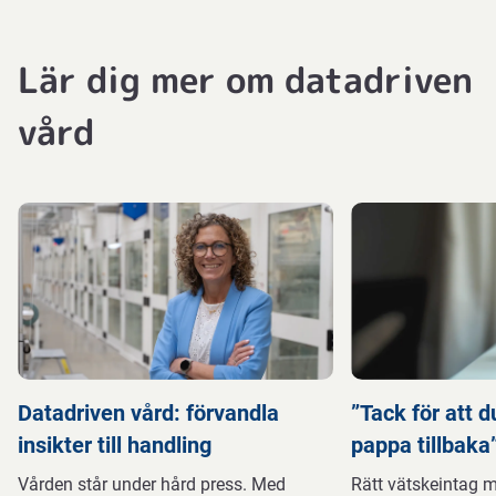
dataskyddskrav, inklusive GDPR. Ingen känslig
persondata lagras i produkten eller i appen. All data
Lär dig mer om datadriven
hanteras säkert och åtkomst är begränsad till
behöriga användare – så att du kan fokusera på
vård
vården med trygghet.
Datadriven vård: förvandla
”Tack för att 
insikter till handling
pappa tillbaka
Vården står under hård press. Med
Rätt vätskeintag