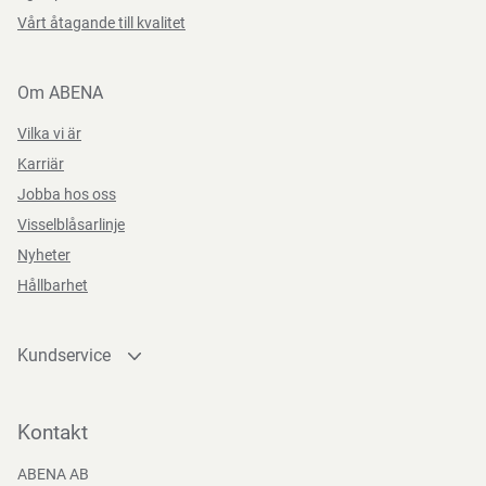
Vårt åtagande till kvalitet
Om ABENA
Vilka vi är
Karriär
Jobba hos oss
Visselblåsarlinje
Nyheter
Hållbarhet
Kundservice
Kontakta oss
Bli kund
Kontakt
Bli e-handelskund
ABENA AB