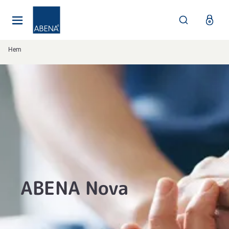
Huvudsaklig
Nav
Sidfot
Hem
ABENA Nova