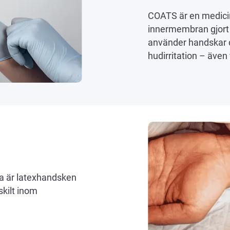
COATS är en medicin
innermembran gjort 
använder handskar da
hudirritation – även
a är latexhandsken
skilt inom