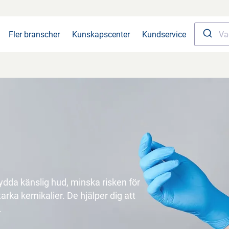
Fler branscher
Kunskapscenter
Kundservice
skydda känslig hud, minska risken för
rka kemikalier. De hjälper dig att
.