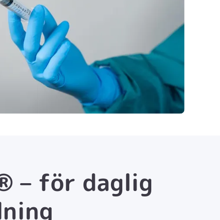
 – för daglig
dning