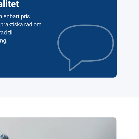
litet
n enbart pris
 praktiska råd om
d till
ng.