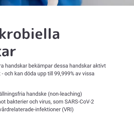
krobiella
kar
andra handskar bekämpar dessa handskar aktivt
t - och kan döda upp till 99,999% av vissa
fällningsfria handske (non-leaching)
 mot bakterier och virus, som SARS-CoV-2
 vårdrelaterade-infektioner (VRI)