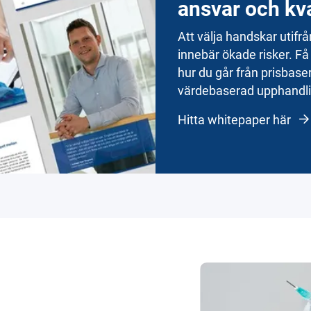
ansvar och kva
Att välja handskar utifrå
innebär ökade risker. Få
hur du går från prisbasera
värdebaserad upphandli
Hitta whitepaper här