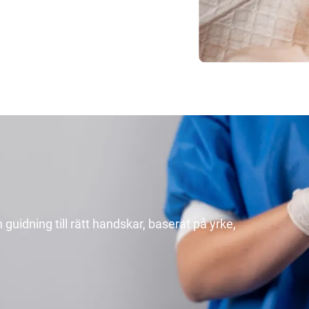
uidning till rätt handskar, baserat på yrke,