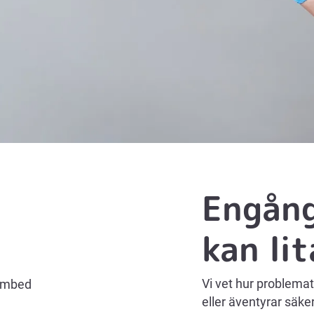
Engån
kan lit
Vi vet hur problemat
 embed
eller äventyrar säk