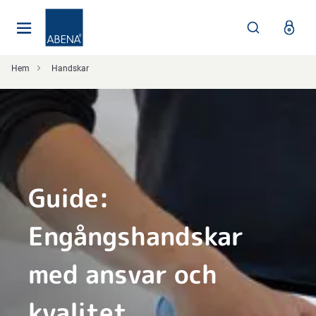
Huvudsaklig
Nav
Sidfot
Hem
Handskar
Guide:
Engångshandskar
med ansvar och
kvalitet