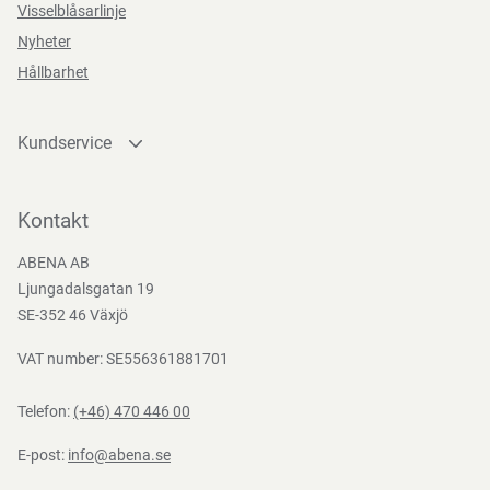
Visselblåsarlinje
Nyheter
Hållbarhet
Kundservice
Kontakta oss
Bli kund
Kontakt
Bli e-handelskund
ABENA AB
Mediacenter
Ljungadalsgatan 19
Nedladdningar
SE-352 46 Växjö
VAT number: SE556361881701
Telefon:
(+46) 470 446 00
E-post:
info@abena.se