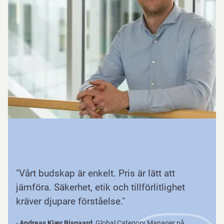
"Vårt budskap är enkelt. Pris är lätt att
jämföra. Säkerhet, etik och tillförlitlighet
kräver djupare förståelse."
-
Andreas Kjær Bisgaard
, Global Category Manager på