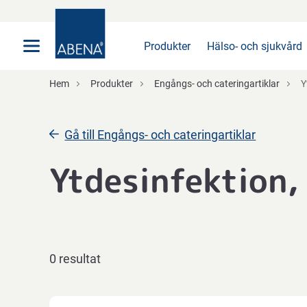
Huvudsaklig
Nav
Sidfot
Produkter
Hälso- och sjukvård
Hem
Produkter
Engångs- och cateringartiklar
Y
Gå till Engångs- och cateringartiklar
Ytdesinfektion,
0 resultat