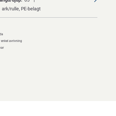
 ark/rulle, PE-belagt
ida
r enkel avrivning
kar