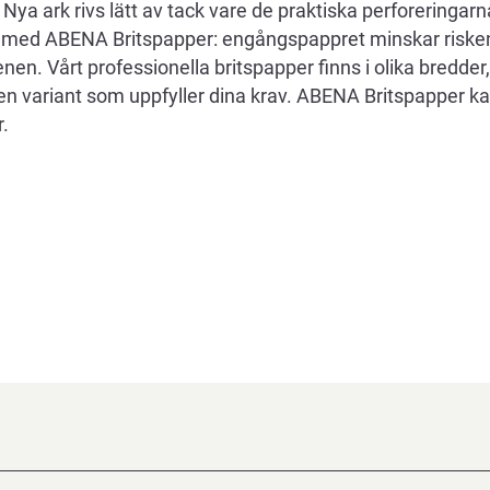
Nya ark rivs lätt av tack vare de praktiska perforeringarn
ar med ABENA Britspapper: engångspappret minskar riske
enen. Vårt professionella britspapper finns i olika bredder
 den variant som uppfyller dina krav. ABENA Britspapper
r.