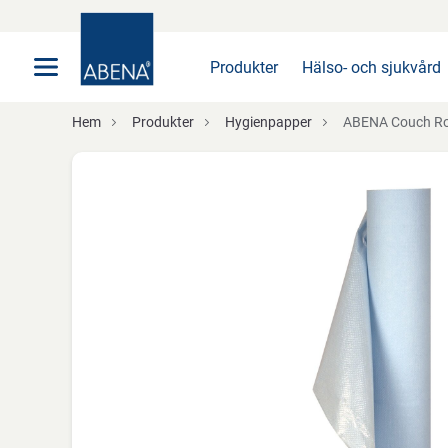
Huvudsaklig
Nav
Sidfot
Produkter
Hälso- och sjukvård
Hem
Produkter
Hygienpapper
ABENA Couch Rolls, 1 lager, 65m x 50cm, ljusblå, P