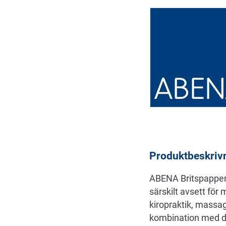
Beskrivning
Produktbeskriv
ABENA Britspapper ä
särskilt avsett för 
kiropraktik, massag
kombination med den