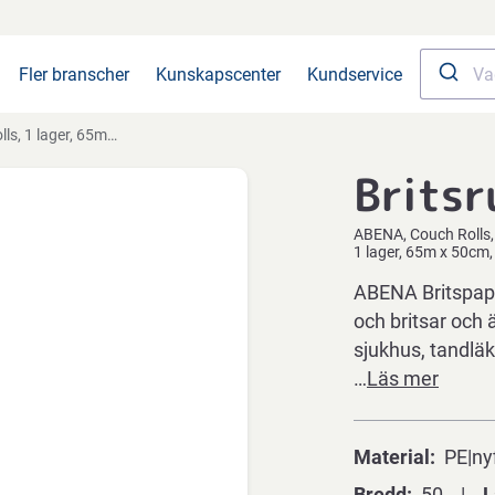
Fler branscher
Kunskapscenter
Kundservice
E/nyfiber, 171 ark/rulle, PE-belagt, perforerad
Britsr
ABENA
Couch Rolls
1 lager, 65m x 50cm, 
ABENA Britspapp
och britsar och ä
sjukhus, tandläka
…
Läs mer
Material
PE|ny
Bredd
50
L