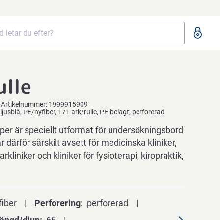
ulle
Artikelnummer:
1999915909
ljusblå, PE/nyfiber, 171 ark/rulle, PE-belagt, perforerad
er är speciellt utformat för undersökningsbord
r därför särskilt avsett för medicinska kliniker,
rkliniker och kliniker för fysioterapi, kiropraktik,
fiber
Perforering
perforerad
ängd/djup
65