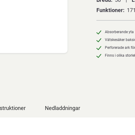
Funktioner
171
Absorberande yta
Vätskesäker baks
Perforerade ark fö
Finns i olika storle
struktioner
Nedladdningar