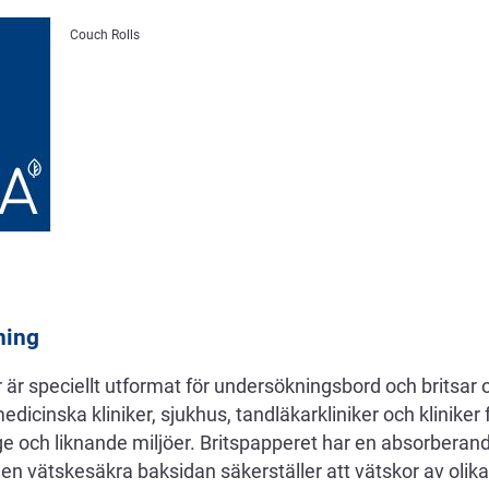
Couch Rolls
ning
r speciellt utformat för undersökningsbord och britsar o
medicinska kliniker, sjukhus, tandläkarkliniker och kliniker 
e och liknande miljöer. Britspapperet har en absorberand
 vätskesäkra baksidan säkerställer att vätskor av olika 