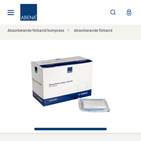
Huvudsaklig
Nav
Sidfot
Absorberande förband/kompress
Absorberande förband