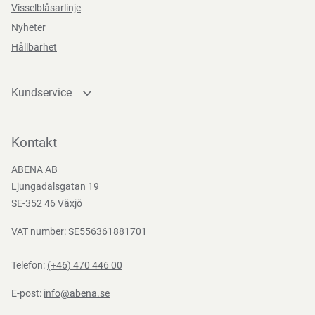
Visselblåsarlinje
Direktiv, förordningar och lagstiftning
Nyheter
Bredd
10 cm
Hållbarhet
MDR (EU) 2017/745
Kundservice
Kontakta oss
Bli kund
Kontakt
Bli e-handelskund
ABENA AB
Mediacenter
Ljungadalsgatan 19
Nedladdningar
SE-352 46 Växjö
VAT number: SE556361881701
Telefon:
(+46) 470 446 00
E-post:
info@abena.se