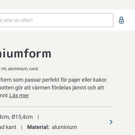
niumform
1
 ml, aluminium, rund
orm som passar perfekt för pajer eller kakor.
botten gör att värmen fördelas jämnt och att
mnt.
Läs mer
4cm, Ø15,4cm
lad kant
Material
aluminium