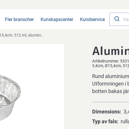
Fler branscher
Kunskapscenter
Kundservice
4cm, 512 ml, aluminium, rund
Alumi
Artikelnummer:
533
3,4cm, Ø15,4cm, 512
Rund aluminiumf
Utformningen i 
botten bakas jä
Dimensions
3,
Typ av fals
rul