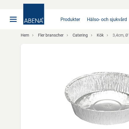
Huvudsaklig
Nav
Sidfot
Produkter
Hälso- och sjukvård
Hem
Fler branscher
Catering
Kök
3,4cm, Ø15,