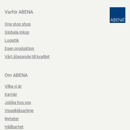
Foodsheets 533203 SV-SE
PDF-fil
Funktioner
lokala bestämmelser.
Varför ABENA
Funktioner
rund
One stop shop
Vikt, netto
11.2 g
Instruktioner för förpackningskassering
Globala inkop
Datablad
Logistik
Kan återvinnas eller förbrännas.
Egen produktion
Datasheets 533203 SV-SE
PDF-fil
Vårt åtagande till kvalitet
Säkerhetsanvisningar och varningar
Om ABENA
Aluminium bör inte användas för sura eller salta livsmedel.
Vilka vi är
Aluminium bör inte användas för ren alkohol.
Karriär
Jobba hos oss
Visselblåsarlinje
Direktiv, förordningar och lagstiftning
Nyheter
Hållbarhet