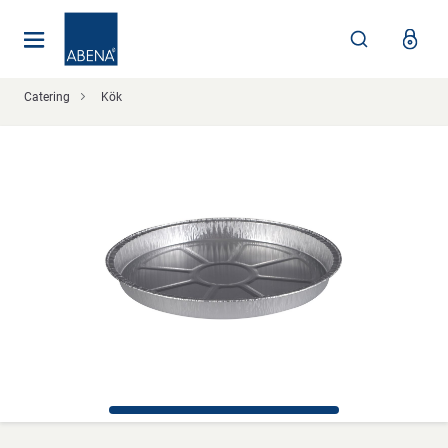
Huvudsaklig
Nav
Sidfot
Catering
Kök