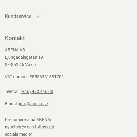
(EG) nr 1935/2004, (EG) Nr. 2023/2006, BEK nr 681 af
25/05/2020
Kundservice
Kontakta oss
Bli kund
Kontakt
Bli e-handelskund
ABENA AB
Mediacenter
Ljungadalsgatan 19
Nedladdningar
SE-352 46 Växjö
VAT number: SE556361881701
Telefon:
(+46) 470 446 00
E-post:
info@abena.se
Prenumerera på ABENAs
nyhetsbrev och följ oss på
sociala medier