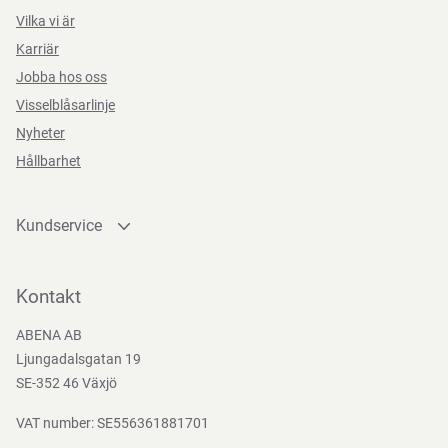
Vilka vi är
Karriär
Jobba hos oss
Visselblåsarlinje
Nyheter
Hållbarhet
Kundservice
Kontakta oss
Bli kund
Kontakt
Bli e-handelskund
ABENA AB
Mediacenter
Ljungadalsgatan 19
Nedladdningar
SE-352 46 Växjö
VAT number: SE556361881701