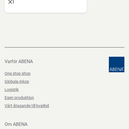
(EG) nr 1935/2004, (EG) Nr. 2023/2006, BEK nr 681 af
Funktioner
25/05/2020
Varför ABENA
One stop shop
Globala inkop
Logistik
Egen produktion
Vårt åtagande till kvalitet
Om ABENA