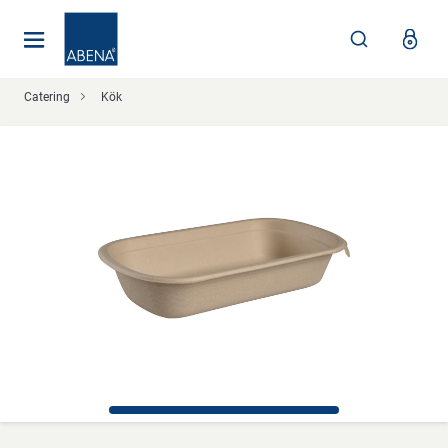
Huvudsaklig
Nav
Sidfot
Catering
Kök