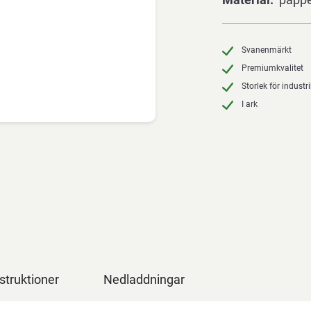
Svanenmärkt
Premiumkvalitet
Storlek för industr
I ark
struktioner
Nedladdningar