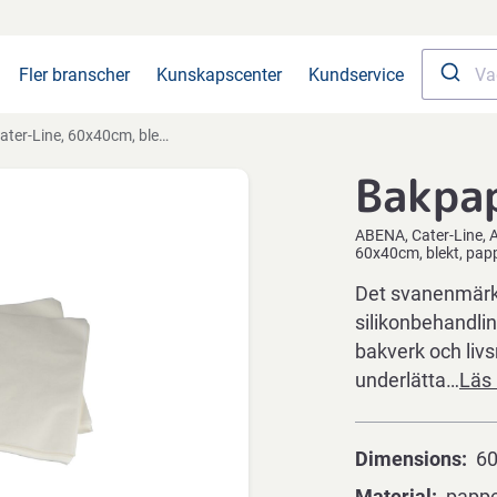
Fler branscher
Kunskapscenter
Kundservice
60x40cm, blekt, papper/silikon/virgin, 500 ark
Bakpa
ABENA
Cater-Line
A
60x40cm, blekt, papp
Det svanenmärkt
silikonbehandling
bakverk och livs
underlätta…
Läs
Dimensions
6
Material
papper