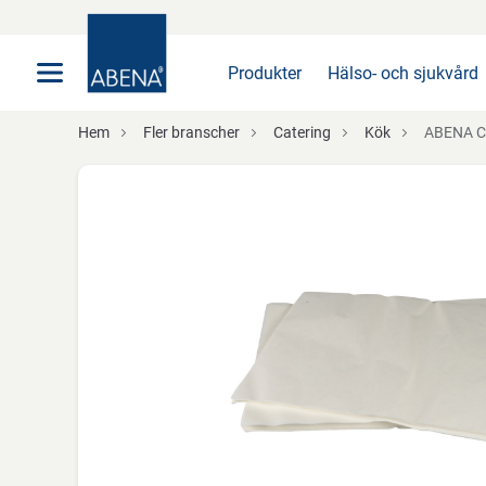
Huvudsaklig
Nav
Sidfot
Produkter
Hälso- och sjukvård
Hem
Fler branscher
Catering
Kök
ABENA Cater-Line, 