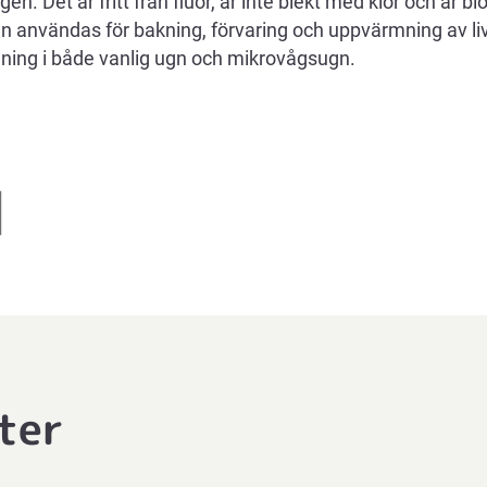
en. Det är fritt från fluor, är inte blekt med klor och är bi
an användas för bakning, förvaring och uppvärmning av li
dning i både vanlig ugn och mikrovågsugn.
ter