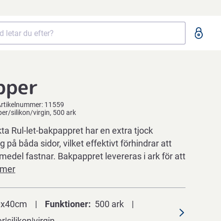
pper
rtikelnummer:
11559
er/silikon/virgin, 500 ark
a Rul-let-bakpappret har en extra tjock
 på båda sidor, vilket effektivt förhindrar att
medel fastnar. Bakpappret levereras i ark för att
 mer
0x40cm
Funktioner
500 ark
|silikon|virgin