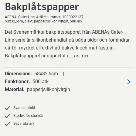
Bakplåtspapper
ABENA
Cater-Line
Artikelnummer:
1000022137
53x32,5cm, blekt, papper/silikon/virgin, 500 ark
Det Svanenmärkta bakplåtspappret från ABENAs Cater-
Line-serie är silikonbehandlat på båda sidor och förhindrar
därför mycket effektivt att bakverk och mat fastnar.
Bakplåtspappret är uppdelat i…
Läs mer
Dimensions
53x32,5cm
Funktioner
500 ark
Material
papper|silikon|virgin
Svanenmärkt
Storlek för storkök
Separata ark