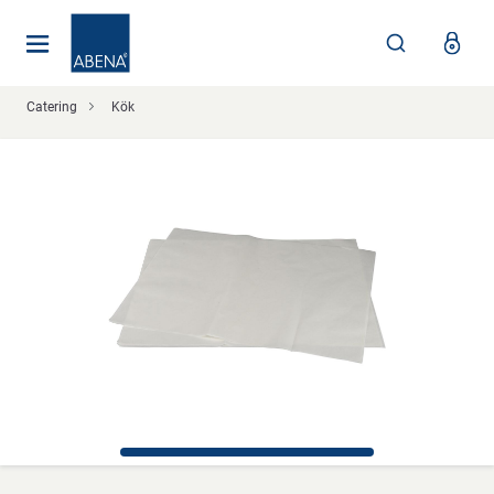
Huvudsaklig
Nav
Sidfot
Catering
Kök