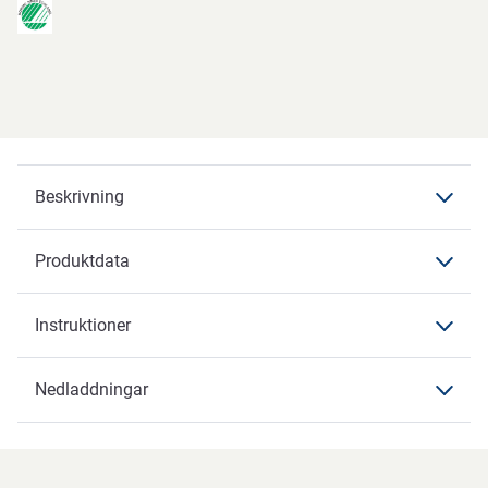
Beskrivning
Produktdata
Beskrivning
Instruktioner
Produktdata
Produktdata
Nedladdningar
Instruktioner
Varumärke
ABENA
Nedladdningar
Artikelbenämning
Bakplåtspapper