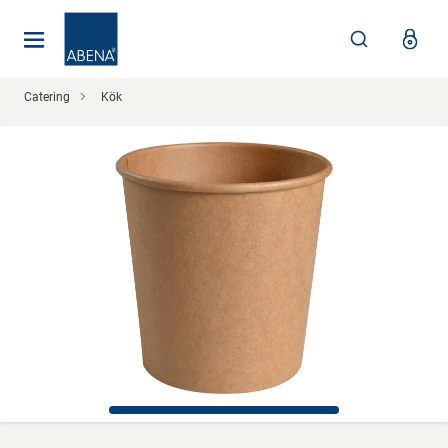
Huvudsaklig
Nav
Sidfot
Catering
Kök