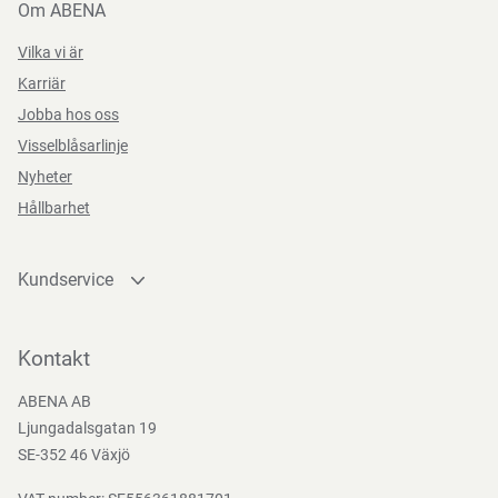
Om ABENA
Vilka vi är
Karriär
Jobba hos oss
Visselblåsarlinje
Nyheter
Hållbarhet
Kundservice
Kontakta oss
Bli kund
Kontakt
Bli e-handelskund
ABENA AB
Mediacenter
Ljungadalsgatan 19
Nedladdningar
SE-352 46 Växjö