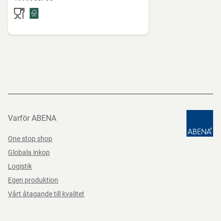
sluter tätt och håller innehållet skyddat.
Förvara rent och torrt.
Funktioner
Direktiv, förordningar och lagstiftning
(EG) nr 10/2011, (EG) nr 1935/2004, (EG) Nr. 2023/2006,
BEK nr 681 af 25/05/2020
Varför ABENA
One stop shop
Globala inkop
Logistik
Egen produktion
Vårt åtagande till kvalitet