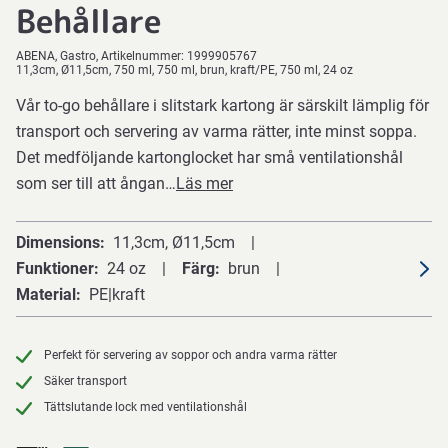
Behållare
ABENA
Gastro
Artikelnummer:
1999905767
11,3cm, Ø11,5cm, 750 ml, 750 ml, brun, kraft/PE, 750 ml, 24 oz
Vår to-go behållare i slitstark kartong är särskilt lämplig för
transport och servering av varma rätter, inte minst soppa.
Det medföljande kartonglocket har små ventilationshål
som ser till att ångan…
Läs mer
Dimensions
11,3cm, Ø11,5cm
Funktioner
24 oz
Färg
brun
Material
PE|kraft
Perfekt för servering av soppor och andra varma rätter
Säker transport
Tättslutande lock med ventilationshål