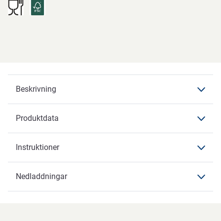
Beskrivning
Produktdata
Beskrivning
Instruktioner
Produktdata
Produktdata
Nedladdningar
Instruktioner
Varumärke
ABENA
Nedladdningar
Artikelbenämning
Behållare