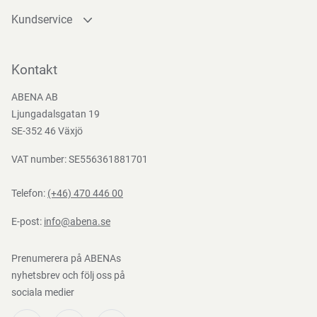
Kundservice
Direktiv, förordningar och lagstiftning
Kontakta oss
(EG) nr 1935/2004, (EG) Nr. 2023/2006, 94/62/EC, BEK nr
Bli kund
Kontakt
681 af 25/05/2020
Bli e-handelskund
ABENA AB
Mediacenter
Ljungadalsgatan 19
Nedladdningar
SE-352 46 Växjö
VAT number: SE556361881701
Telefon:
(+46) 470 446 00
E-post:
info@abena.se
Prenumerera på ABENAs
nyhetsbrev och följ oss på
sociala medier