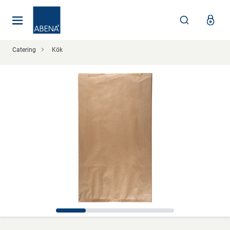
Huvudsaklig
Nav
Sidfot
Catering
Kök