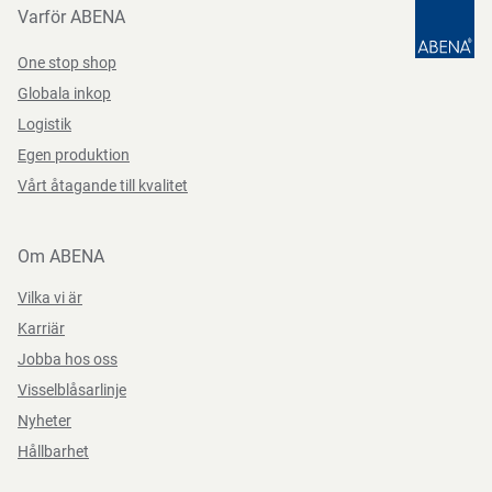
Varför ABENA
Funktioner
med bottenkil, stor
One stop shop
Längd/djup
53.5 cm
Instruktioner för förpackningskassering
Globala inkop
Datablad
Logistik
Bredd
9 cm
Kan återvinnas eller förbrännas.
Egen produktion
Datasheets 1603702 SV-SE
PDF-fil
Vårt åtagande till kvalitet
Säkerhetsanvisningar och varningar
Om ABENA
Använd inte i vanlig ugn eller mikrovågsugn.
Vilka vi är
Karriär
Jobba hos oss
Förvaringsinstruktioner
Visselblåsarlinje
Nyheter
Förvara rent och torrt.
Hållbarhet