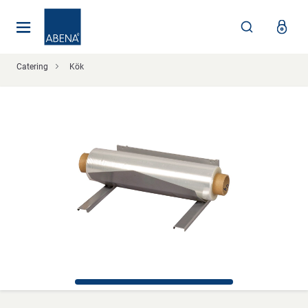
Huvudsaklig
Nav
Sidfot
Catering
Kök