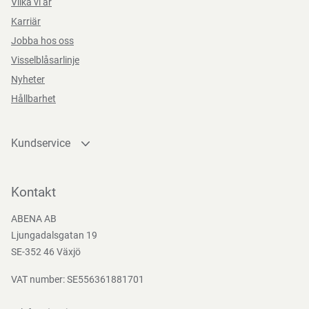
Vilka vi är
Karriär
Jobba hos oss
Visselblåsarlinje
Nyheter
Hållbarhet
Kundservice
Kontakta oss
Bli kund
Kontakt
Bli e-handelskund
ABENA AB
Mediacenter
Ljungadalsgatan 19
Nedladdningar
SE-352 46 Växjö
VAT number: SE556361881701