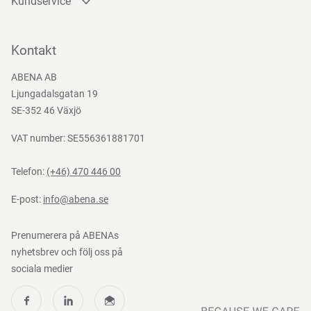
Kundservice
Kontakta oss
Bli kund
Kontakt
Bli e-handelskund
ABENA AB
Mediacenter
Ljungadalsgatan 19
Nedladdningar
SE-352 46 Växjö
VAT number: SE556361881701
Telefon:
(+46) 470 446 00
E-post:
info@abena.se
Prenumerera på ABENAs
nyhetsbrev och följ oss på
sociala medier