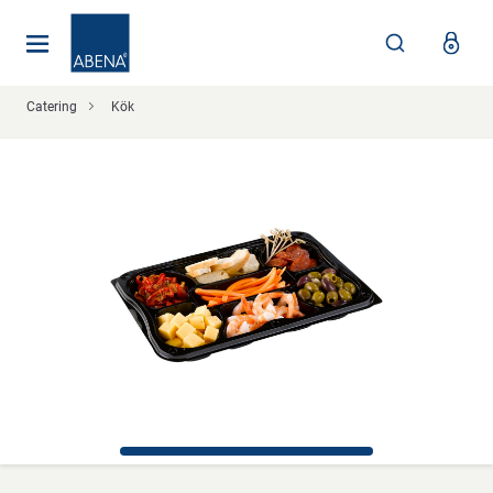
Huvudsaklig
Nav
Sidfot
Catering
Kök