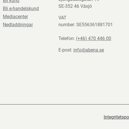
Bli kund
SE-352 46 Växjö
Bli e-handelskund
Mediacenter
VAT
Nedladdningar
number: SE556361881701
Telefon:
(+46) 470 446 00
E-post:
info@abena.se
Integritetspo