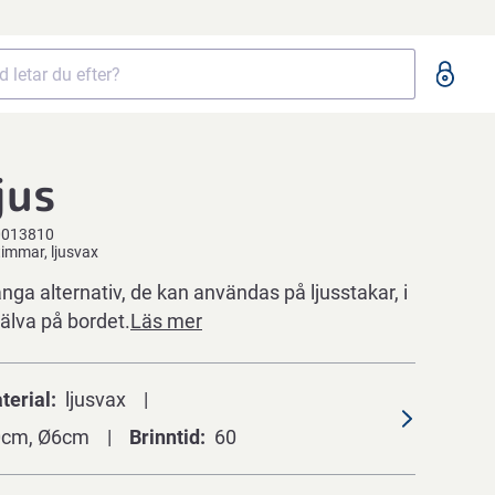
jus
0013810
timmar, ljusvax
nga alternativ, de kan användas på ljusstakar, i
själva på bordet.
Läs mer
terial
ljusvax
0cm, Ø6cm
Brinntid
60