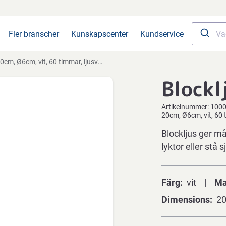
Fler branscher
Kunskapscenter
Kundservice
0cm, Ø6cm, vit, 60 timmar, ljusvax
Blockl
Artikelnummer:
100
20cm, Ø6cm, vit, 60 
Blockljus ger må
lyktor eller stå 
Färg
vit
Ma
Dimensions
2