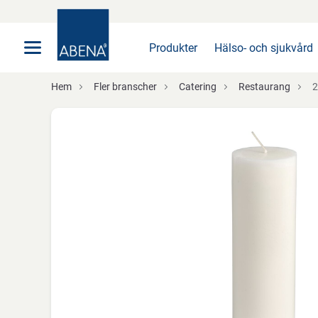
Huvudsaklig
Nav
Sidfot
Produkter
Hälso- och sjukvård
Hem
Fler branscher
Catering
Restaurang
2