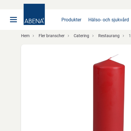
Huvudsaklig
Nav
Sidfot
Produkter
Hälso- och sjukvård
Hem
Fler branscher
Catering
Restaurang
1