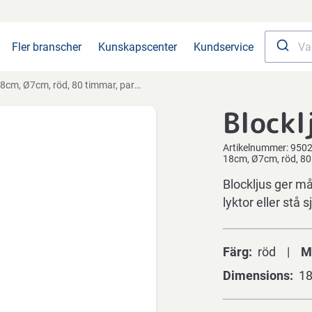
Fler branscher
Kunskapscenter
Kundservice
8cm, Ø7cm, röd, 80 timmar, paraffin
Blockl
Artikelnummer:
950
18cm, Ø7cm, röd, 80 
Blockljus ger må
lyktor eller stå 
Färg
röd
M
Dimensions
1