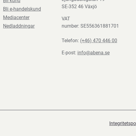
Bli kund
SE-352 46 Växjö
Bli e-handelskund
Mediacenter
VAT
Nedladdningar
number: SE556361881701
Telefon:
(+46) 470 446 00
E-post:
info@abena.se
Integritetspo