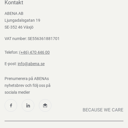
Bli kund
Kontakt
Bli e-handelskund
ABENA AB
Mediacenter
Ljungadalsgatan 19
Nedladdningar
SE-352 46 Växjö
VAT number: SE556361881701
Telefon:
(+46) 470 446 00
E-post:
info@abena.se
Prenumerera på ABENAs
nyhetsbrev och följ oss på
sociala medier