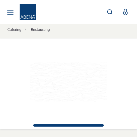
Huvudsaklig
Nav
Sidfot
Catering
Restaurang