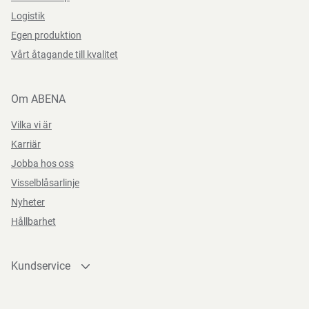
Logistik
Bredd
90 cm
Kan återvinnas eller förbrännas.
Egen produktion
Vårt åtagande till kvalitet
Förvaringsinstruktioner
Om ABENA
Förvara rent och torrt.
Vilka vi är
Karriär
Jobba hos oss
Direktiv, förordningar och lagstiftning
Visselblåsarlinje
Nyheter
(EU) 2023/988
Hållbarhet
Kundservice
Kontakta oss