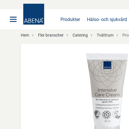
Huvudsaklig
Nav
Sidfot
Produkter
Hälso- och sjukvård
Hem
Fler branscher
Catering
Tvättrum
Pro