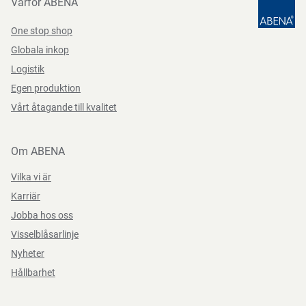
Varför ABENA
Glycol, Phenoxyethanol,
Tetra Sodium EDTA,
One stop shop
Förvaringsinstruktioner
Citric Acid
Globala inkop
Teststandarder
Förvaras kallt, torrt, rent och skyddat från direkt solljus.
Längd/djup
17 cm
Logistik
ISO
ISO
Egen produktion
Bredd
14 cm
9001
14001
Vårt åtagande till kvalitet
Direktiv, förordningar och lagstiftning
Om ABENA
(EC) 1272/2008
Vilka vi är
Karriär
Jobba hos oss
Visselblåsarlinje
Nyheter
Hållbarhet