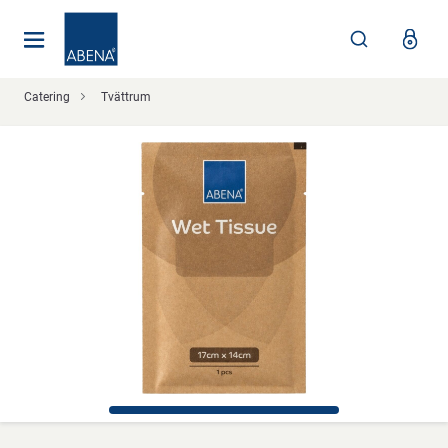
Huvudsaklig
Nav
Sidfot
Catering
Tvättrum