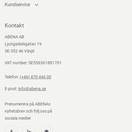
Kundservice
Kontakta oss
Bli kund
Kontakt
Bli e-handelskund
ABENA AB
Mediacenter
Ljungadalsgatan 19
Nedladdningar
SE-352 46 Växjö
VAT number: SE556361881701
Telefon:
(+46) 470 446 00
E-post:
info@abena.se
Prenumerera på ABENAs
nyhetsbrev och följ oss på
sociala medier