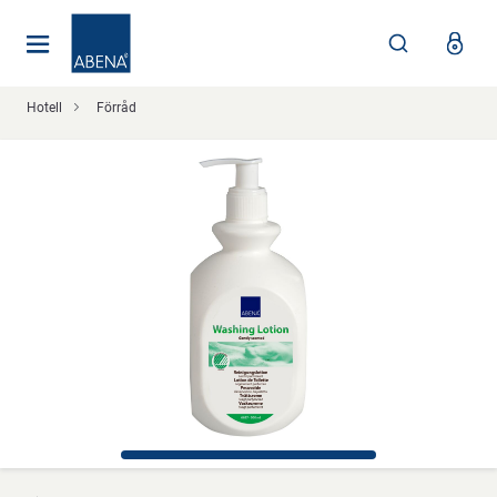
Huvudsaklig
Nav
Sidfot
Hotell
Förråd