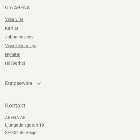
Om ABENA
Vilka vi är
Karriär
Jobba hos oss
Visselblåsarlinje
Nyheter
Hållbarhet
Kundservice
Kontakta oss
Bli kund
Kontakt
Bli e-handelskund
ABENA AB
Mediacenter
Ljungadalsgatan 19
Nedladdningar
SE-352 46 Växjö