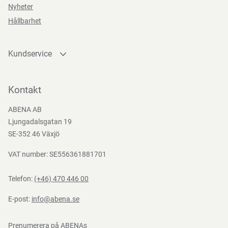
Nyheter
(EG) nr 10/2011, (EG) nr 1935/2004, (EG) Nr. 2023/2006,
Hållbarhet
BEK nr 681 af 25/05/2020, (EC) 1907/2006, (EU) No.
2024/3190
Kundservice
Kontakta oss
Bli kund
Kontakt
Bli e-handelskund
ABENA AB
Mediacenter
Ljungadalsgatan 19
Nedladdningar
SE-352 46 Växjö
VAT number: SE556361881701
Telefon:
(+46) 470 446 00
E-post:
info@abena.se
Prenumerera på ABENAs