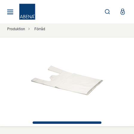
Huvudsaklig
Nav
Sidfot
Produktion
Förråd