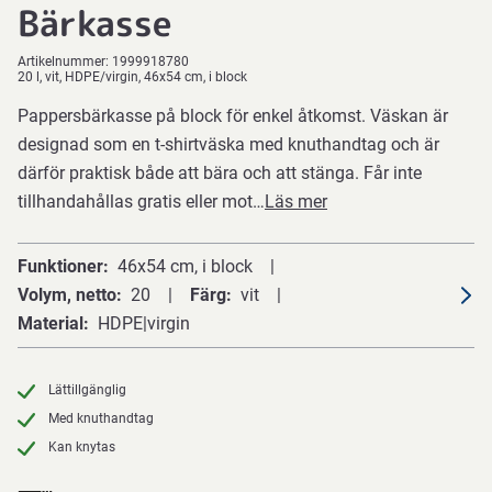
Bärkasse
Artikelnummer:
1999918780
20 l, vit, HDPE/virgin, 46x54 cm, i block
Pappersbärkasse på block för enkel åtkomst. Väskan är
designad som en t-shirtväska med knuthandtag och är
därför praktisk både att bära och att stänga. Får inte
tillhandahållas gratis eller mot…
Läs mer
Funktioner
46x54 cm, i block
Volym, netto
20
Färg
vit
Material
HDPE|virgin
Lättillgänglig
Med knuthandtag
Kan knytas