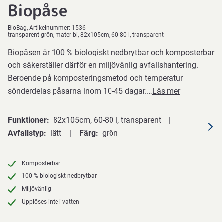
Biopåse
BioBag
Artikelnummer:
1536
transparent grön, mater-bi, 82x105cm, 60-80 l, transparent
Biopåsen är 100 % biologiskt nedbrytbar och komposterbar
och säkerställer därför en miljövänlig avfallshantering.
Beroende på komposteringsmetod och temperatur
sönderdelas påsarna inom 10-45 dagar.…
Läs mer
Funktioner
82x105cm, 60-80 l, transparent
Avfallstyp
lätt
Färg
grön
Komposterbar
100 % biologiskt nedbrytbar
Miljövänlig
Upplöses inte i vatten