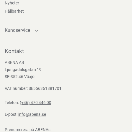
Nyheter
Förvaras vid normal luftfuktighet, normal rumstemperatur
Hållbarhet
och skyddat från direkt solljus.
Kundservice
Direktiv, förordningar och lagstiftning
Kontakta oss
Bli kund
Kontakt
(EC) 1907/2006, (EU) 2023/988
Bli e-handelskund
ABENA AB
Mediacenter
Ljungadalsgatan 19
Nedladdningar
SE-352 46 Växjö
VAT number: SE556361881701
Telefon:
(+46) 470 446 00
E-post:
info@abena.se
Prenumerera på ABENAs