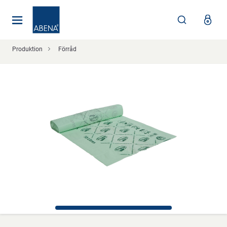
Huvudsaklig
Nav
Sidfot
Produktion
Förråd