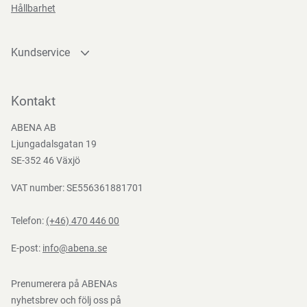
Förvaras vid normal luftfuktighet, normal rumstemperatur
Hållbarhet
och skyddat från direkt solljus.
Kundservice
Direktiv, förordningar och lagstiftning
Kontakta oss
Bli kund
Kontakt
(EU) 2023/988
Bli e-handelskund
ABENA AB
Mediacenter
Ljungadalsgatan 19
Nedladdningar
SE-352 46 Växjö
VAT number: SE556361881701
Telefon:
(+46) 470 446 00
E-post:
info@abena.se
Prenumerera på ABENAs
nyhetsbrev och följ oss på