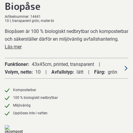
Biopåse
Artikelnummer:
14441
10 l, transparent grön, mater-bi
Biopåsen är 100 % biologiskt nedbrytbar och komposterbar
och säkerställer därför en miljövänlig avfallshantering.
Läs mer
Funktioner
43x45cm, printed, transparent
Volym, netto
10
Avfallstyp
lätt
Färg
grön
Komposterbar
100 % biologiskt nedbrytbar
Miljövänlig
Upplöses inte i vatten