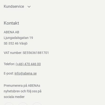
2024/3190, (EU) No. 2025/40
Kundservice
Kontakta oss
Bli kund
Kontakt
Bli e-handelskund
ABENA AB
Mediacenter
Ljungadalsgatan 19
Nedladdningar
SE-352 46 Växjö
VAT number: SE556361881701
Telefon:
(+46) 470 446 00
E-post:
info@abena.se
Prenumerera på ABENAs
nyhetsbrev och följ oss på
sociala medier