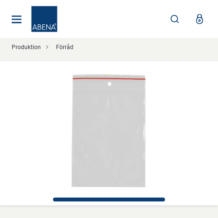
Huvudsaklig
Nav
Sidfot
Produktion
Förråd