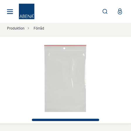
Huvudsaklig
Nav
Sidfot
Produktion
Förråd