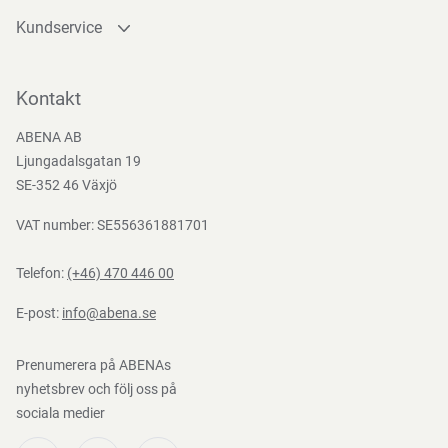
2024/3190, (EU) No. 2025/40
Kundservice
Kontakta oss
Bli kund
Kontakt
Bli e-handelskund
ABENA AB
Mediacenter
Ljungadalsgatan 19
Nedladdningar
SE-352 46 Växjö
VAT number: SE556361881701
Telefon:
(+46) 470 446 00
E-post:
info@abena.se
Prenumerera på ABENAs
nyhetsbrev och följ oss på
sociala medier