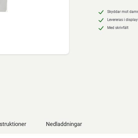
Skyddar mot damm
Levereras i displa
Med skrivfält
struktioner
Nedladdningar