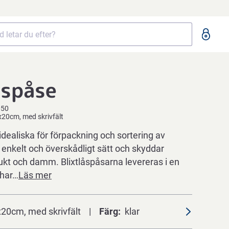
åspåse
050
5x20cm, med skrivfält
 idealiska för förpackning och sortering av
 enkelt och överskådligt sätt och skyddar
ukt och damm. Blixtlåspåsarna levereras i en
 har…
Läs mer
20cm, med skrivfält
Färg
klar