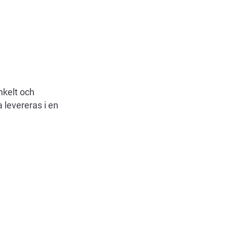
nkelt och
 levereras i en