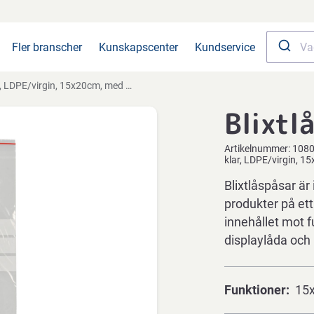
Fler branscher
Kunskapscenter
Kundservice
, LDPE/virgin, 15x20cm, med skrivfält
Blixtl
Artikelnummer:
108
klar, LDPE/virgin, 1
Blixtlåspåsar är
produkter på ett
innehållet mot f
displaylåda och
Funktioner
15x