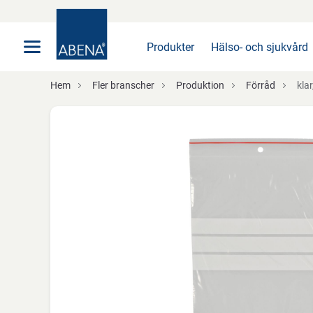
Huvudsaklig
Nav
Sidfot
Produkter
Hälso- och sjukvård
Hem
Fler branscher
Produktion
Förråd
klar