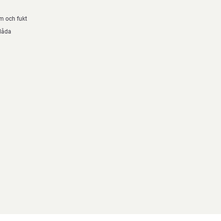
 och fukt
ylåda