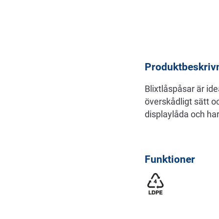
Beskrivning
Produktbeskriv
Blixtlåspåsar är id
överskådligt sätt o
displaylåda och har 
Funktioner