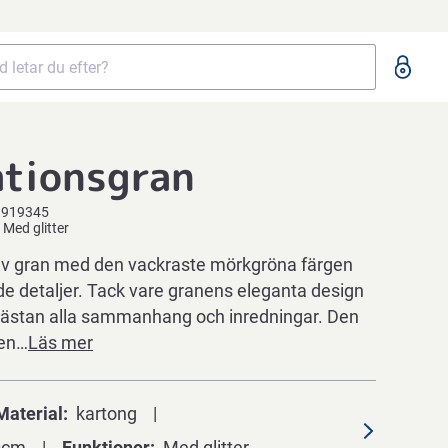
ationsgran
9919345
 Med glitter
iv gran med den vackraste mörkgröna färgen
de detaljer. Tack vare granens eleganta design
 nästan alla sammanhang och inredningar. Den
nen…
Läs mer
Material
kartong
0cm
Funktioner
Med glitter