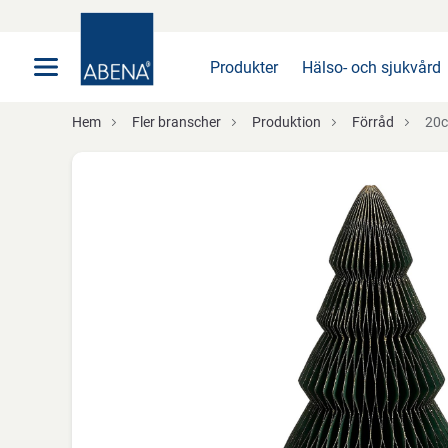
Huvudsaklig
Nav
Sidfot
Produkter
Hälso- och sjukvård
Hem
Fler branscher
Produktion
Förråd
20c