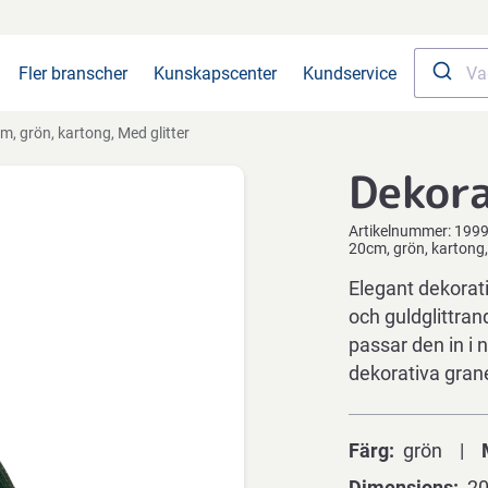
Fler branscher
Kunskapscenter
Kundservice
m, grön, kartong, Med glitter
Dekor
Artikelnummer:
199
20cm, grön, kartong,
Elegant dekorat
och guldglittran
passar den in i
dekorativa gra
Färg
grön
Dimensions
2