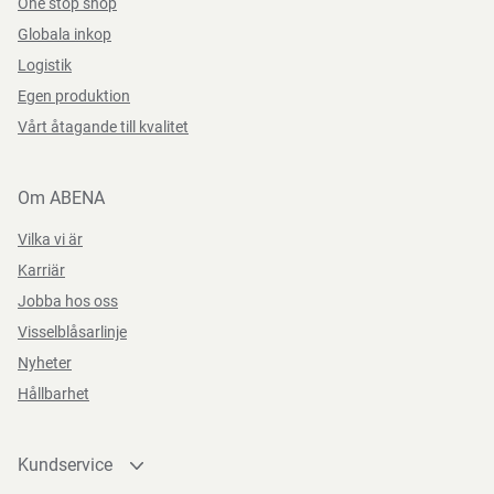
One stop shop
Instruktioner för förpackningskassering
Globala inkop
Logistik
Kan återvinnas eller förbrännas.
Egen produktion
Vårt åtagande till kvalitet
Direktiv, förordningar och lagstiftning
Om ABENA
(EU) 2023/988
Vilka vi är
Karriär
Jobba hos oss
Visselblåsarlinje
Nyheter
Hållbarhet
Kundservice