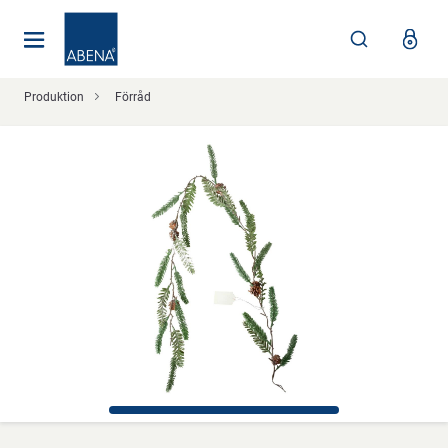
Huvudsaklig
Nav
Sidfot
Produktion
Förråd