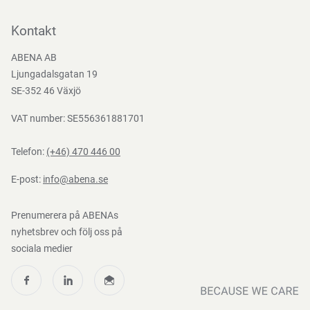
Kontakta oss
Bli kund
Kontakt
Bli e-handelskund
ABENA AB
Mediacenter
Ljungadalsgatan 19
Nedladdningar
SE-352 46 Växjö
VAT number: SE556361881701
Telefon:
(+46) 470 446 00
E-post:
info@abena.se
Prenumerera på ABENAs
nyhetsbrev och följ oss på
sociala medier