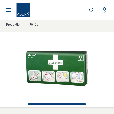
Huvudsaklig
Nav
Sidfot
Produktion
Förråd