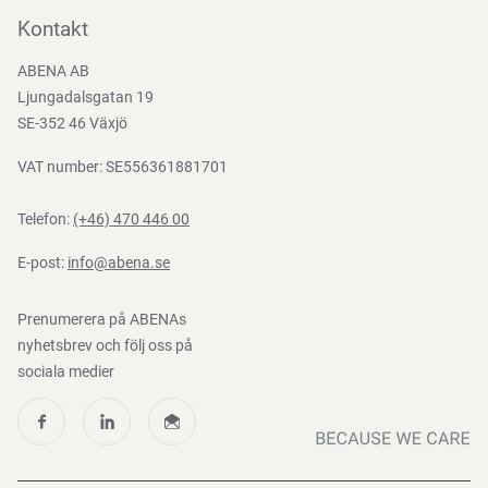
Bli kund
Kontakt
Bli e-handelskund
ABENA AB
Mediacenter
Ljungadalsgatan 19
Nedladdningar
SE-352 46 Växjö
VAT number: SE556361881701
Telefon:
(+46) 470 446 00
E-post:
info@abena.se
Prenumerera på ABENAs
nyhetsbrev och följ oss på
sociala medier