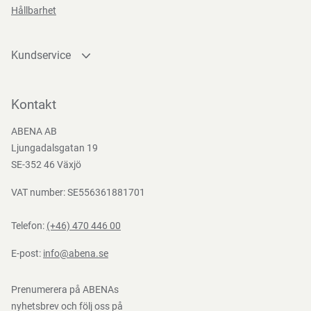
Hållbarhet
Kundservice
Kontakta oss
Bli kund
Kontakt
Bli e-handelskund
ABENA AB
Mediacenter
Ljungadalsgatan 19
Nedladdningar
SE-352 46 Växjö
VAT number: SE556361881701
Telefon:
(+46) 470 446 00
E-post:
info@abena.se
Prenumerera på ABENAs
nyhetsbrev och följ oss på