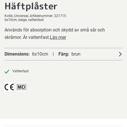
Häftplåster
Kvikk
Universal
Artikelnummer:
221715
6x10cm, beige, vattenfast
Används för absorption och skydd av små sår och
skråmor. Är vattenfast.
Läs mer
Dimensions
6x10cm
Färg
brun
Vattenfast