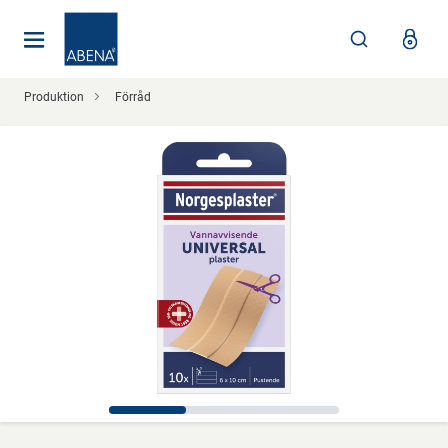
Huvudsaklig
Nav
Sidfot
Produktion
Förråd