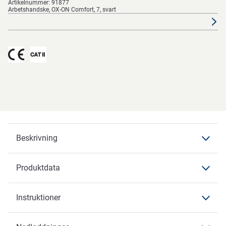
Artikelnummer:
91877
Arbetshandske, OX-ON Comfort, 7, svart
Beskrivning
Produktdata
Beskrivning
Instruktioner
Produktdata
Funktioner
Produktdata