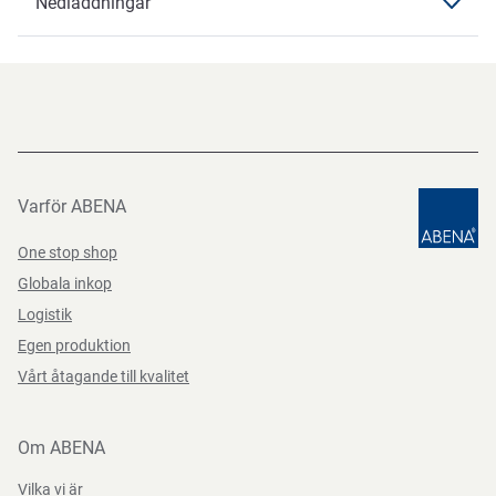
Nedladdningar
Instruktioner
Märkningar
CE, CAT II
Nedladdningar
Färg
svart
Direktiv, förordningar och lagstiftning
Datablad
Teststandarder
Storlek
7
(EU) 2016/425
Datasheets 91877 SV-SE
PDF-fil
Varför ABENA
One stop shop
Globala inkop
Logistik
Egen produktion
Vårt åtagande till kvalitet
Om ABENA
Vilka vi är