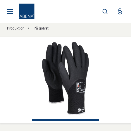
Huvudsaklig
Nav
Sidfot
Produktion
På golvet