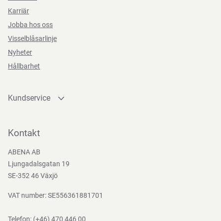
Karriär
Jobba hos oss
Visselblåsarlinje
Nyheter
Hållbarhet
Kundservice
Kontakta oss
Bli kund
Kontakt
Bli e-handelskund
ABENA AB
Mediacenter
Ljungadalsgatan 19
Nedladdningar
SE-352 46 Växjö
VAT number: SE556361881701
Telefon:
(+46) 470 446 00