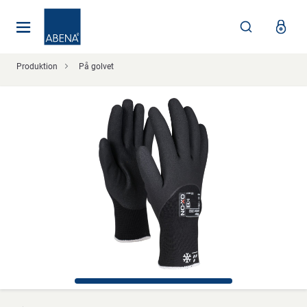
Huvudsaklig
Nav
Sidfot
Produktion
På golvet