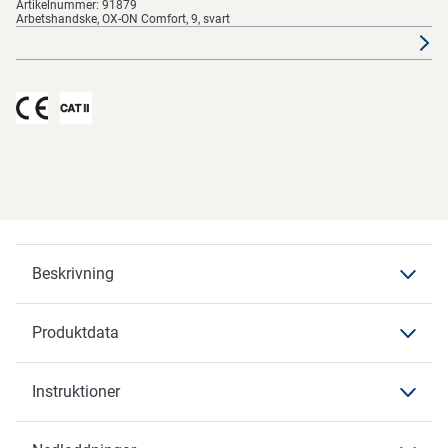
Artikelnummer:
91879
Arbetshandske, OX-ON Comfort, 9, svart
Beskrivning
Produktdata
Beskrivning
Instruktioner
Produktdata
Funktioner
Produktdata