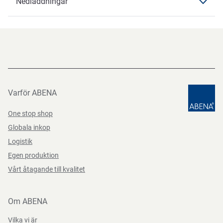
Nedladdningar
Instruktioner
Märkningar
CE, CAT II
Nedladdningar
Färg
svart
Direktiv, förordningar och lagstiftning
Datablad
Teststandarder
Storlek
9
(EU) 2016/425
Datasheets 91879 SV-SE
PDF-fil
Varför ABENA
One stop shop
Globala inkop
Logistik
Egen produktion
Vårt åtagande till kvalitet
Om ABENA
Vilka vi är