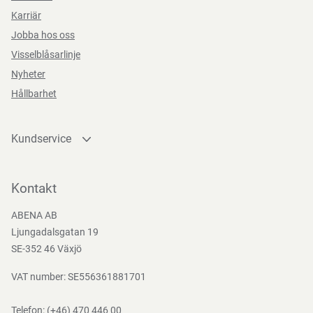
Karriär
Jobba hos oss
Visselblåsarlinje
Nyheter
Hållbarhet
Kundservice
Kontakta oss
Bli kund
Kontakt
Bli e-handelskund
ABENA AB
Mediacenter
Ljungadalsgatan 19
Nedladdningar
SE-352 46 Växjö
VAT number: SE556361881701
Telefon:
(+46) 470 446 00