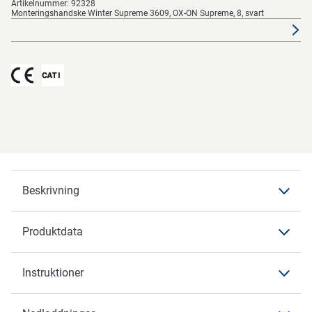
Artikelnummer:
92328
Monteringshandske Winter Supreme 3609, OX-ON Supreme, 8, svart
Beskrivning
Produktdata
Beskrivning
Instruktioner
Produktdata
Funktioner
Produktdata