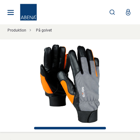
Huvudsaklig
Nav
Sidfot
Produktion
På golvet