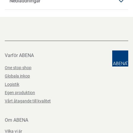
Nedladdningar
Märkningar
CE, CAT I
Nedladdningar
Färg
svart
Datablad
Teststandarder
Storlek
8
Datasheets 92328 SV-SE
PDF-fil
Varför ABENA
One stop shop
Globala inkop
Logistik
Egen produktion
Vårt åtagande till kvalitet
Om ABENA
Vilka vi är