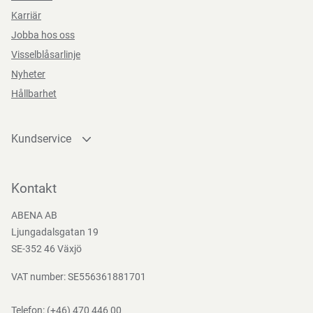
Karriär
Jobba hos oss
Visselblåsarlinje
Nyheter
Hållbarhet
Kundservice
Kontakta oss
Bli kund
Kontakt
Bli e-handelskund
ABENA AB
Mediacenter
Ljungadalsgatan 19
Nedladdningar
SE-352 46 Växjö
VAT number: SE556361881701
Telefon:
(+46) 470 446 00