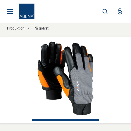
Huvudsaklig
Nav
Sidfot
Produktion
På golvet