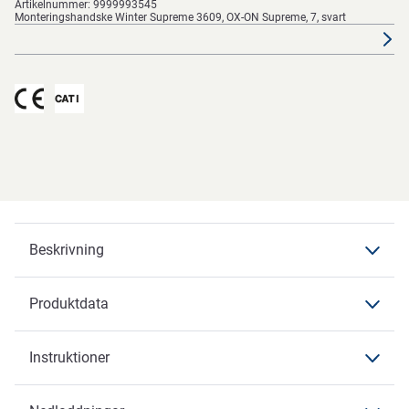
Artikelnummer:
9999993545
Monteringshandske Winter Supreme 3609, OX-ON Supreme, 7, svart
Beskrivning
Produktdata
Beskrivning
Instruktioner
Produktdata
Funktioner
Produktdata