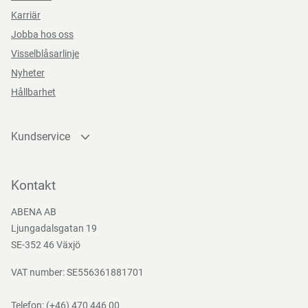
Karriär
Jobba hos oss
Visselblåsarlinje
Nyheter
Hållbarhet
Kundservice
Kontakta oss
Bli kund
Kontakt
Bli e-handelskund
ABENA AB
Mediacenter
Ljungadalsgatan 19
Nedladdningar
SE-352 46 Växjö
VAT number: SE556361881701
Telefon:
(+46) 470 446 00