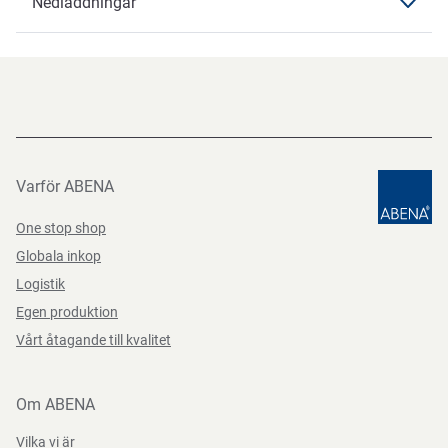
Nedladdningar
Märkningar
CE, CAT I
Nedladdningar
Färg
svart
Datablad
Teststandarder
Storlek
7
Datasheets 9999993545 SV-SE
PDF-fil
Varför ABENA
One stop shop
Globala inkop
Logistik
Egen produktion
Vårt åtagande till kvalitet
Om ABENA
Vilka vi är