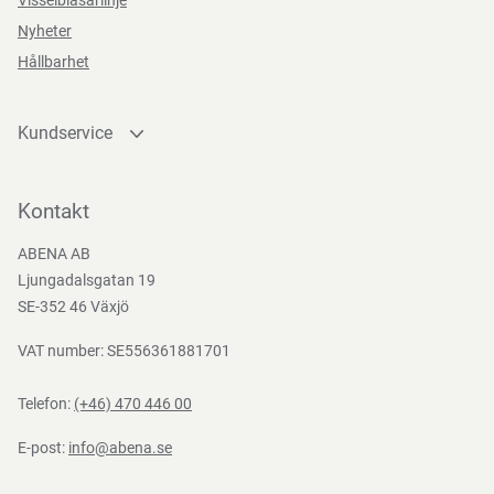
Visselblåsarlinje
Nyheter
Hållbarhet
Kundservice
Kontakta oss
Bli kund
Kontakt
Bli e-handelskund
ABENA AB
Mediacenter
Ljungadalsgatan 19
Nedladdningar
SE-352 46 Växjö
VAT number: SE556361881701
Telefon:
(+46) 470 446 00
E-post:
info@abena.se