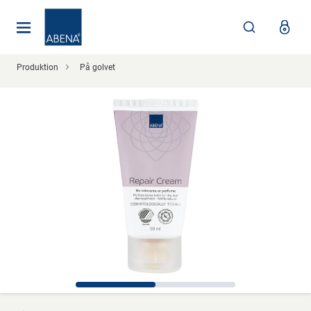
Huvudsaklig
Nav
Sidfot
Produktion
På golvet