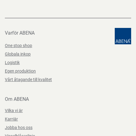
Nedladdningar
Datablad
Datasheets 101000186001 SV-SE
PDF-fil
Varför ABENA
One stop shop
Globala inkop
Logistik
Egen produktion
Vårt åtagande till kvalitet
Om ABENA
Vilka vi är
Karriär
Jobba hos oss